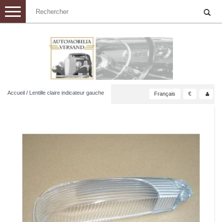
Toggle
navigation
Accueil
/
Lentille claire indicateur gauche
Français
€