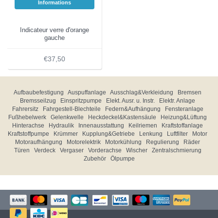
Informations
Indicateur verre d'orange
gauche
€37,50
Aufbaubefestigung
Auspuffanlage
Ausschlag&Verkleidung
Bremsen
Bremsseilzug
Einspritzpumpe
Elekt. Ausr. u. Instr.
Elektr. Anlage
Fahrersitz
Fahrgestell-Blechteile
Federn&Aufhängung
Fensteranlage
Fußhebelwerk
Gelenkwelle
Heckdeckel&Kastensäule
Heizung&Lüftung
Hinterachse
Hydraulik
Innenausstattung
Keilriemen
Kraftstoffanlage
Kraftstoffpumpe
Krümmer
Kupplung&Getriebe
Lenkung
Luftfilter
Motor
Motoraufhängung
Motorelektrik
Motorkühlung
Regulierung
Räder
Türen
Verdeck
Vergaser
Vorderachse
Wischer
Zentralschmierung
Zubehör
Ölpumpe