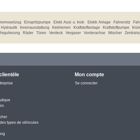
Bremsseilzug
Einspritzpumpe
Elekt. Ausr. u. Instr.
Elektr. Anlage
Fahrersitz
Fahr
Hydraulik
Innenausstattung
Keilriemen
Kraftstoffanlage
Kraftstoffpumpe
Krü
Regulierung
Räder
Türen
Verdeck
Vergaser
Vorderachse
Wischer
Zentrals
clientèle
Mon compte
treprise
Se connecter
utique
urs
cher
des types de véhicules
ung