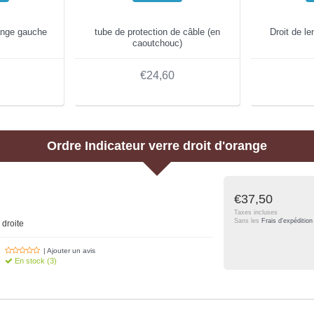
range gauche
tube de protection de câble (en
Droit de len
caoutchouc)
€24,60
Ordre
Indicateur verre droit d'orange
€37,50
Taxes incluses
Sans les
Frais d'expédition
 droite
| Ajouter un avis
En stock (3)