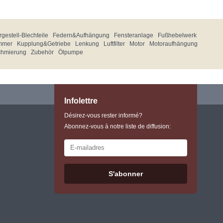
gestell-Blechteile
Federn&Aufhängung
Fensteranlage
Fußhebelwerk
mmer
Kupplung&Getriebe
Lenkung
Luftfilter
Motor
Motoraufhängung
chmierung
Zubehör
Ölpumpe
Infolettre
Désirez-vous rester informé?
Abonnez-vous à notre liste de diffusion:
S'abonner