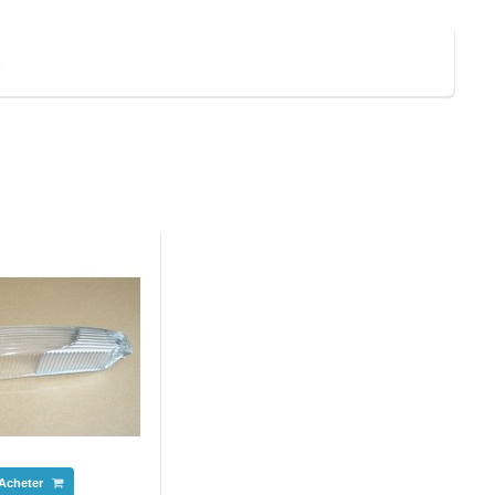
é
Acheter