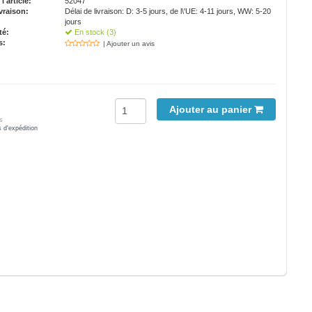
'article:
52047
vraison:
Délai de livraison: D: 3-5 jours, de l\'UE: 4-11 jours, WW: 5-20
jours
té:
En stock (3)
s:
| Ajouter un avis
Ajouter au panier
s
s d'expédition