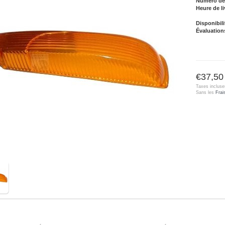
Numéro de l
Heure de li
Disponibili
Évaluation
€37,50
Taxes incluse
Sans les
Frai