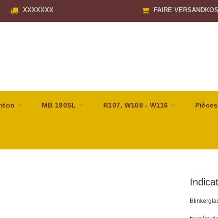
XXXXXXX
FAIRE VERSANDKO
nton
MB 190SL
R107, W108 - W116
Pièces
Indica
Blinkergla