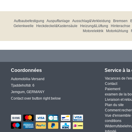
Aufbaubefestigung
Auspuffanlage
Ausschlag&Verkleidung
Bremsen
Gelenkwelle
Heckdeckel&Kastensäule
Heizung&Lüftung
Hinterachse
Motorelektrik
Motorkühlung
Coordonnées
Service à la 
Vacances de l'en
Automobilia-Versand
Contact
Tjaddehofstr. 6
Paiement
Jemgum, GERMANY
examen de la bo
Contact over button right below
Livraison et reto
Plan du site
Comment recher
Vue d'ensemble 
conditions
Widerrufsbelehr
Intimité