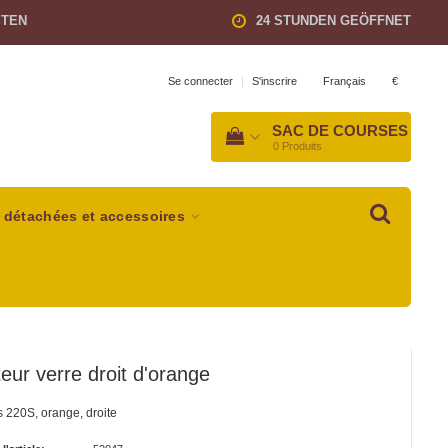
STEN
24 STUNDEN GEÖFFNET
Français
€
Se connecter
|
S'inscrire
SAC DE COURSES
0
Produits
 détachées et accessoires
teur verre droit d'orange
s 220S, orange, droite