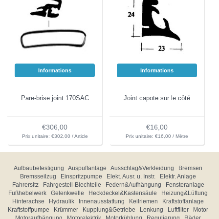
Informations
Informations
Pare-brise joint 170SAC
Joint capote sur le côté
€306,00
€16,00
Prix unitaire: €302,00 / Article
Prix unitaire: €16,00 / Mètre
Aufbaubefestigung
Auspuffanlage
Ausschlag&Verkleidung
Bremsen
Bremsseilzug
Einspritzpumpe
Elekt. Ausr. u. Instr.
Elektr. Anlage
Fahrersitz
Fahrgestell-Blechteile
Federn&Aufhängung
Fensteranlage
Fußhebelwerk
Gelenkwelle
Heckdeckel&Kastensäule
Heizung&Lüftung
Hinterachse
Hydraulik
Innenausstattung
Keilriemen
Kraftstoffanlage
Kraftstoffpumpe
Krümmer
Kupplung&Getriebe
Lenkung
Luftfilter
Motor
Motoraufhängung
Motorelektrik
Motorkühlung
Regulierung
Räder