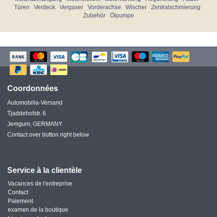
Türen
Verdeck
Vergaser
Vorderachse
Wischer
Zentralschmierung
Zubehör
Ölpumpe
Coordonnées
Automobilia-Versand
Tjaddehofstr. 6
Jemgum, GERMANY
Contact over button right below
Service à la clientèle
Vacances de l'entreprise
Contact
Paiement
examen de la boutique