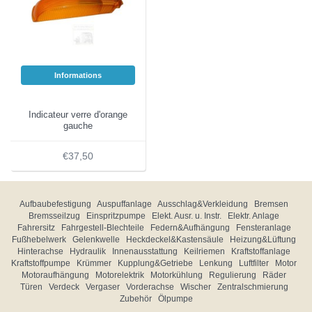
Informations
Indicateur verre d'orange
gauche
€37,50
Aufbaubefestigung
Auspuffanlage
Ausschlag&Verkleidung
Bremsen
Bremsseilzug
Einspritzpumpe
Elekt. Ausr. u. Instr.
Elektr. Anlage
Fahrersitz
Fahrgestell-Blechteile
Federn&Aufhängung
Fensteranlage
Fußhebelwerk
Gelenkwelle
Heckdeckel&Kastensäule
Heizung&Lüftung
Hinterachse
Hydraulik
Innenausstattung
Keilriemen
Kraftstoffanlage
Kraftstoffpumpe
Krümmer
Kupplung&Getriebe
Lenkung
Luftfilter
Motor
Motoraufhängung
Motorelektrik
Motorkühlung
Regulierung
Räder
Türen
Verdeck
Vergaser
Vorderachse
Wischer
Zentralschmierung
Zubehör
Ölpumpe