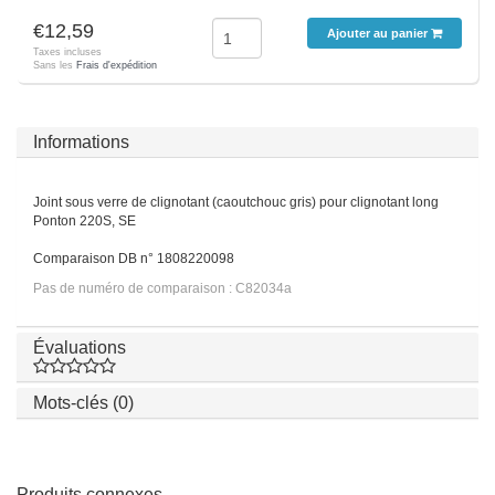
€12,59
Ajouter au panier
Taxes incluses
Sans les
Frais d'expédition
Informations
Joint sous verre de clignotant (caoutchouc gris) pour clignotant long
Ponton 220S, SE
Comparaison DB n° 1808220098
Pas de numéro de comparaison : C82034a
Évaluations
Mots-clés (0)
Produits connexes