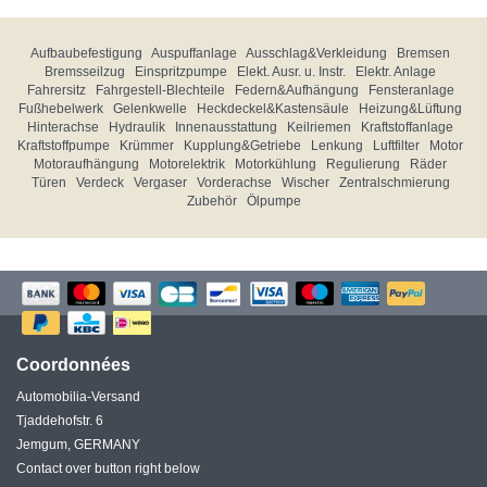
Aufbaubefestigung
Auspuffanlage
Ausschlag&Verkleidung
Bremsen
Bremsseilzug
Einspritzpumpe
Elekt. Ausr. u. Instr.
Elektr. Anlage
Fahrersitz
Fahrgestell-Blechteile
Federn&Aufhängung
Fensteranlage
Fußhebelwerk
Gelenkwelle
Heckdeckel&Kastensäule
Heizung&Lüftung
Hinterachse
Hydraulik
Innenausstattung
Keilriemen
Kraftstoffanlage
Kraftstoffpumpe
Krümmer
Kupplung&Getriebe
Lenkung
Luftfilter
Motor
Motoraufhängung
Motorelektrik
Motorkühlung
Regulierung
Räder
Türen
Verdeck
Vergaser
Vorderachse
Wischer
Zentralschmierung
Zubehör
Ölpumpe
Coordonnées
Automobilia-Versand
Tjaddehofstr. 6
Jemgum, GERMANY
Contact over button right below