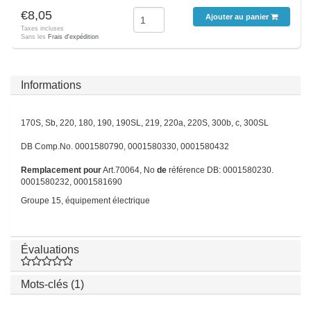
€8,05
Ajouter au panier
Taxes incluses
Sans les
Frais d'expédition
Informations
170S, Sb, 220, 180, 190, 190SL, 219, 220a, 220S, 300b, c, 300SL
DB Comp.No. 0001580790, 0001580330, 0001580432
Remplacement pour
Art.70064, No
de
référence DB: 0001580230.
0001580232, 0001581690
Groupe 15, équipement électrique
Évaluations
Mots-clés (1)