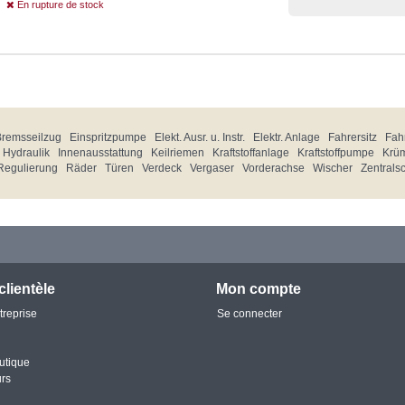
En rupture de stock
Bremsseilzug
Einspritzpumpe
Elekt. Ausr. u. Instr.
Elektr. Anlage
Fahrersitz
Fahr
Hydraulik
Innenausstattung
Keilriemen
Kraftstoffanlage
Kraftstoffpumpe
Krü
Regulierung
Räder
Türen
Verdeck
Vergaser
Vorderachse
Wischer
Zentrals
clientèle
Mon compte
treprise
Se connecter
utique
urs