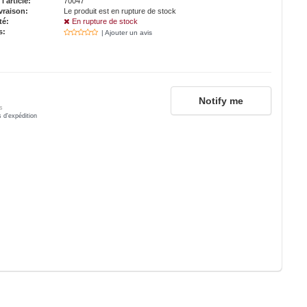
'article:
70047
vraison:
Le produit est en rupture de stock
té:
En rupture de stock
s:
| Ajouter un avis
Notify me
s
s d'expédition