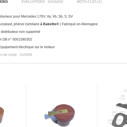
IONS
ÉVALUATIONS
MOTS-CLÉS (1)
llumeur pour Mercedes 170V, Va, Vb, Sb, S, SV
uroplast, phénol (similaire
à Bakelite®
) Fabriqué en Allemagne
t distributeur non supprimé
n DB n° 0001580302
quipement électrique sur le moteur
o de comp. : A15058