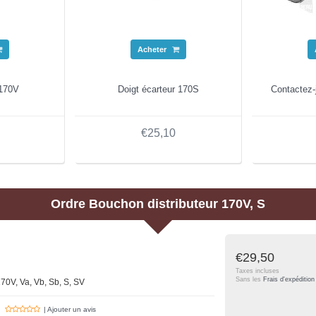
Acheter
 170V
Doigt écarteur 170S
Contactez-j
€25,10
Ordre
Bouchon distributeur 170V, S
€29,50
Taxes incluses
Sans les
Frais d'expédition
70V, Va, Vb, Sb, S, SV
| Ajouter un avis