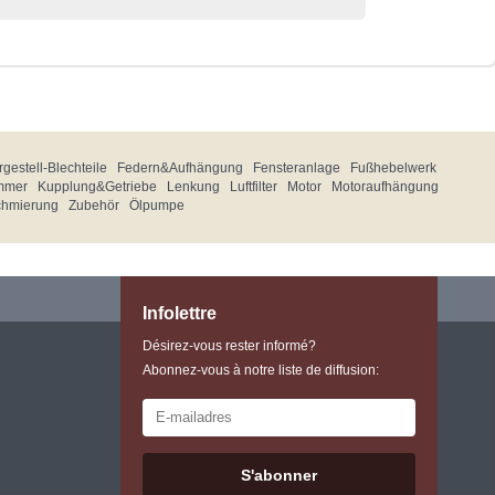
gestell-Blechteile
Federn&Aufhängung
Fensteranlage
Fußhebelwerk
mmer
Kupplung&Getriebe
Lenkung
Luftfilter
Motor
Motoraufhängung
chmierung
Zubehör
Ölpumpe
Infolettre
Désirez-vous rester informé?
Abonnez-vous à notre liste de diffusion:
S'abonner