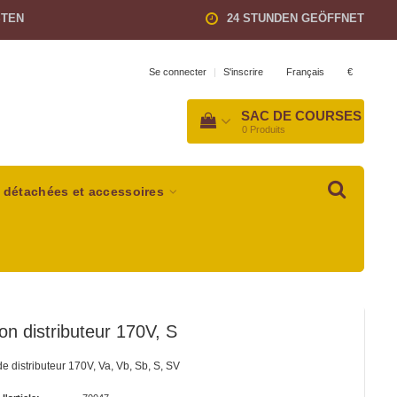
STEN
24 STUNDEN GEÖFFNET
Français
€
Se connecter
|
S'inscrire
SAC DE COURSES
0
Produits
 détachées et accessoires
n distributeur 170V, S
 distributeur 170V, Va, Vb, Sb, S, SV