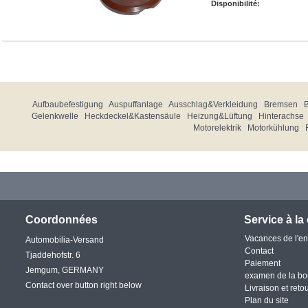
Disponibilité:
Aufbaubefestigung
Auspuffanlage
Ausschlag&Verkleidung
Bremsen
Gelenkwelle
Heckdeckel&Kastensäule
Heizung&Lüftung
Hinterachse
Motorelektrik
Motorkühlung
Coordonnées
Service à la 
Vacances de l'en
Automobilia-Versand
Contact
Tjaddehofstr. 6
Paiement
Jemgum, GERMANY
examen de la bo
Contact over button right below
Livraison et reto
Plan du site