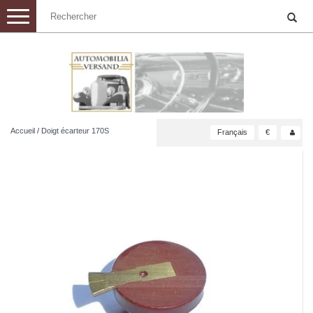
Toggle
navigation
Accueil
/
Doigt écarteur 170S
Français
€