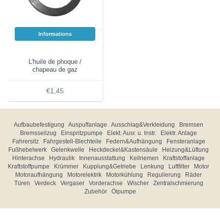
Informations
L'huile de phoque /
chapeau de gaz
€1,45
Aufbaubefestigung
Auspuffanlage
Ausschlag&Verkleidung
Bremsen
Bremsseilzug
Einspritzpumpe
Elekt. Ausr. u. Instr.
Elektr. Anlage
Fahrersitz
Fahrgestell-Blechteile
Federn&Aufhängung
Fensteranlage
Fußhebelwerk
Gelenkwelle
Heckdeckel&Kastensäule
Heizung&Lüftung
Hinterachse
Hydraulik
Innenausstattung
Keilriemen
Kraftstoffanlage
Kraftstoffpumpe
Krümmer
Kupplung&Getriebe
Lenkung
Luftfilter
Motor
Motoraufhängung
Motorelektrik
Motorkühlung
Regulierung
Räder
Türen
Verdeck
Vergaser
Vorderachse
Wischer
Zentralschmierung
Zubehör
Ölpumpe