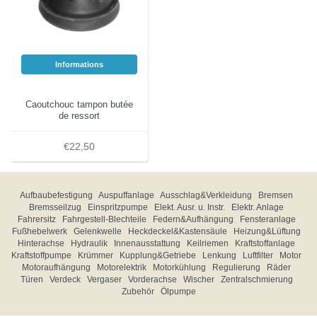
Informations
Caoutchouc tampon butée
de ressort
€22,50
Aufbaubefestigung
Auspuffanlage
Ausschlag&Verkleidung
Bremsen
Bremsseilzug
Einspritzpumpe
Elekt. Ausr. u. Instr.
Elektr. Anlage
Fahrersitz
Fahrgestell-Blechteile
Federn&Aufhängung
Fensteranlage
Fußhebelwerk
Gelenkwelle
Heckdeckel&Kastensäule
Heizung&Lüftung
Hinterachse
Hydraulik
Innenausstattung
Keilriemen
Kraftstoffanlage
Kraftstoffpumpe
Krümmer
Kupplung&Getriebe
Lenkung
Luftfilter
Motor
Motoraufhängung
Motorelektrik
Motorkühlung
Regulierung
Räder
Türen
Verdeck
Vergaser
Vorderachse
Wischer
Zentralschmierung
Zubehör
Ölpumpe