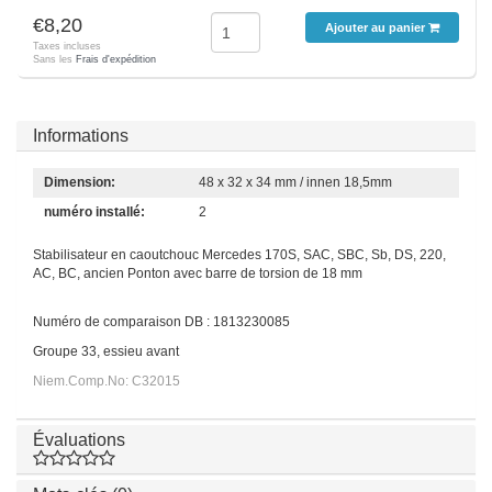
€8,20
Ajouter au panier
Taxes incluses
Sans les
Frais d'expédition
Informations
Dimension:
48 x 32 x 34 mm / innen 18,5mm
numéro installé:
2
Stabilisateur en caoutchouc Mercedes 170S, SAC, SBC, Sb, DS, 220,
AC, BC, ancien Ponton avec barre de torsion de 18 mm
Numéro de comparaison DB : 1813230085
Groupe 33, essieu avant
Niem.Comp.No: C32015
Évaluations