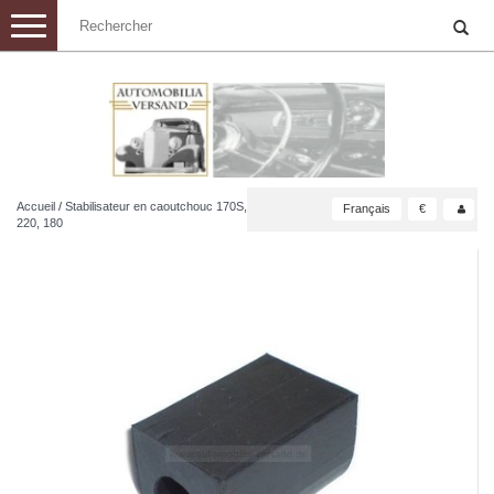
Toggle
navigation
Accueil
/
Stabilisateur en caoutchouc 170S,
Français
€
220, 180