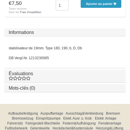
€7,50
Ajouter au panier
Taxes incluses
Sans les
Frais d'expédition
Informations
stabilisateur de 19mm. Type 180, 190, b, D, Db
DB Vergl.Nr. 1213230085
Évaluations
Mots-clés (0)
Aufbaubefestigung
Auspuffanlage
Ausschlag&Verkleidung
Bremsen
Bremsseilzug
Einspritzpumpe
Elekt. Ausr. u. Instr.
Elektr. Anlage
Fahrersitz
Fahrgestell-Blechteile
Federn&Aufhängung
Fensteranlage
Fußhebelwerk
Gelenkwelle
Heckdeckel&Kastensäule
Heizung&Lüftung