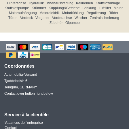
Hinterachse
Hydraulik
Innenausstattung
Keilriemen
Kraftstoffanlage
Kraftstoffpumpe
Krümmer
Kupplung&Getriebe
Lenkung
Luftfilter
Motor
Motoraufhängung
Motorelektrik
Motorkühlung
Regulierung
Räder
Türen
Verdeck
Vergaser
Vorderachse
Wischer
Zentralschmierung
Zubehör
Ölpumpe
Coordonnées
Automobilia-Versand
Tjaddehofstr. 6
Jemgum, GERMANY
Contact over button right below
Service à la clientèle
Vacances de l'entreprise
Contact