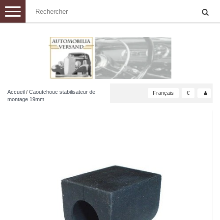
Toggle
navigation
Accueil
/
Caoutchouc stabilisateur de
Français
€
montage 19mm