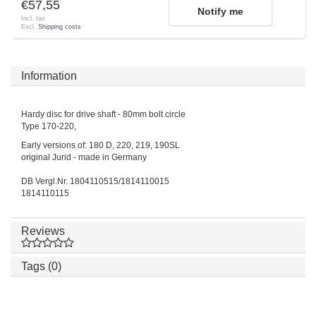
€57,55
Notify me
Incl. tax
Excl.
Shipping costs
Information
Hardy disc for drive shaft - 80mm bolt circle
Type 170-220,
Early versions of: 180 D, 220, 219, 190SL
original Jurid - made in Germany
DB Vergl.Nr. 1804110515/1814110015
1814110115
Reviews
Tags (0)