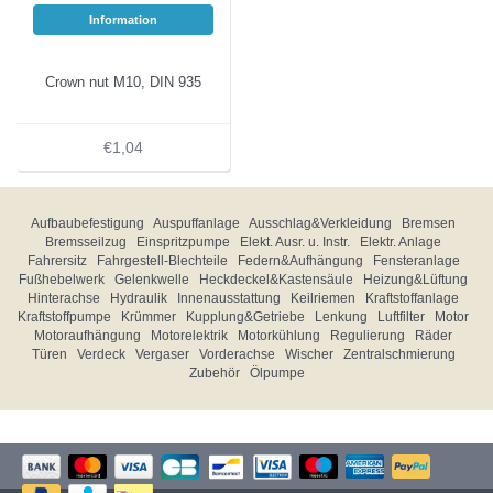
Information
Crown nut M10, DIN 935
€1,04
Aufbaubefestigung
Auspuffanlage
Ausschlag&Verkleidung
Bremsen
Bremsseilzug
Einspritzpumpe
Elekt. Ausr. u. Instr.
Elektr. Anlage
Fahrersitz
Fahrgestell-Blechteile
Federn&Aufhängung
Fensteranlage
Fußhebelwerk
Gelenkwelle
Heckdeckel&Kastensäule
Heizung&Lüftung
Hinterachse
Hydraulik
Innenausstattung
Keilriemen
Kraftstoffanlage
Kraftstoffpumpe
Krümmer
Kupplung&Getriebe
Lenkung
Luftfilter
Motor
Motoraufhängung
Motorelektrik
Motorkühlung
Regulierung
Räder
Türen
Verdeck
Vergaser
Vorderachse
Wischer
Zentralschmierung
Zubehör
Ölpumpe