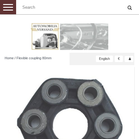
Toggle
navigation
Home
/
Flexible coupling 80mm
English
€