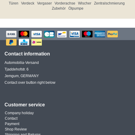
Türen
Verdeck
Vergaser
Vorderachse
Wischer
Zentralschmierung
Zubehör
Ölpumpe
Contact information
Automobilia-Versand
Tjaddehofstr. 6
Jemgum, GERMANY
Contact over button right below
Customer service
Company holiday
Contact
Payment
Shop Review
Shipping and Returns