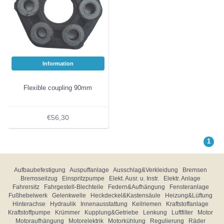
Information
Flexible coupling 90mm
€56,30
1
Aufbaubefestigung
Auspuffanlage
Ausschlag&Verkleidung
Bremsen
Bremsseilzug
Einspritzpumpe
Elekt. Ausr. u. Instr.
Elektr. Anlage
Fahrersitz
Fahrgestell-Blechteile
Federn&Aufhängung
Fensteranlage
Fußhebelwerk
Gelenkwelle
Heckdeckel&Kastensäule
Heizung&Lüftung
Hinterachse
Hydraulik
Innenausstattung
Keilriemen
Kraftstoffanlage
Kraftstoffpumpe
Krümmer
Kupplung&Getriebe
Lenkung
Luftfilter
Motor
Motoraufhängung
Motorelektrik
Motorkühlung
Regulierung
Räder