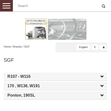
Toggle
navigation
Home
/
Brands
/
SGF
English
€
SGF
R107 - W116
170 , W136, W191
Ponton, 190SL