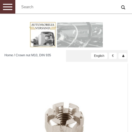
Toggle
navigation
Home
/
Crown nut M10, DIN 935
English
€