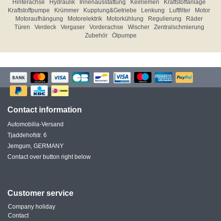
Hinterachse
Hydraulik
Innenausstattung
Keilriemen
Kraftstoffanlage
Kraftstoffpumpe
Krümmer
Kupplung&Getriebe
Lenkung
Luftfilter
Motor
Motoraufhängung
Motorelektrik
Motorkühlung
Regulierung
Räder
Türen
Verdeck
Vergaser
Vorderachse
Wischer
Zentralschmierung
Zubehör
Ölpumpe
Contact information
Automobilia-Versand
Tjaddehofstr. 6
Jemgum, GERMANY
Contact over button right below
Customer service
Company holiday
Contact