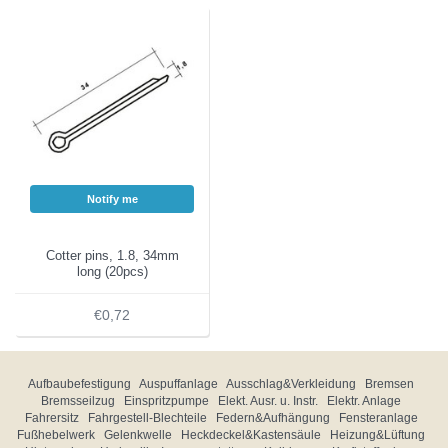
Notify me
Cotter pins, 1.8, 34mm
long (20pcs)
€0,72
Aufbaubefestigung
Auspuffanlage
Ausschlag&Verkleidung
Bremsen
Bremsseilzug
Einspritzpumpe
Elekt. Ausr. u. Instr.
Elektr. Anlage
Fahrersitz
Fahrgestell-Blechteile
Federn&Aufhängung
Fensteranlage
Fußhebelwerk
Gelenkwelle
Heckdeckel&Kastensäule
Heizung&Lüftung