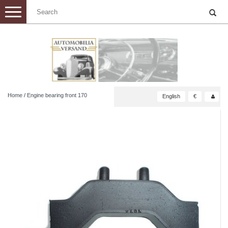
Toggle
navigation
Home
/
Engine bearing front 170
English
€