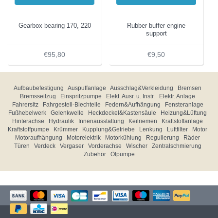
Gearbox bearing 170, 220
Rubber buffer engine
support
€95,80
€9,50
Aufbaubefestigung
Auspuffanlage
Ausschlag&Verkleidung
Bremsen
Bremsseilzug
Einspritzpumpe
Elekt. Ausr. u. Instr.
Elektr. Anlage
Fahrersitz
Fahrgestell-Blechteile
Federn&Aufhängung
Fensteranlage
Fußhebelwerk
Gelenkwelle
Heckdeckel&Kastensäule
Heizung&Lüftung
Hinterachse
Hydraulik
Innenausstattung
Keilriemen
Kraftstoffanlage
Kraftstoffpumpe
Krümmer
Kupplung&Getriebe
Lenkung
Luftfilter
Motor
Motoraufhängung
Motorelektrik
Motorkühlung
Regulierung
Räder
Türen
Verdeck
Vergaser
Vorderachse
Wischer
Zentralschmierung
Zubehör
Ölpumpe