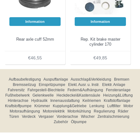
Information
Information
Rear axle cuff 52mm
Rep. Kit brake master
cylinder 170
€46,55
€49,85
Aufbaubefestigung
Auspuffanlage
Ausschlag&Verkleidung
Bremsen
Bremsseilzug
Einspritzpumpe
Elekt. Ausr. u. Instr.
Elektr. Anlage
Fahrersitz
Fahrgestell-Blechteile
Federn&Aufhängung
Fensteranlage
Fußhebelwerk
Gelenkwelle
Heckdeckel&Kastensäule
Heizung&Lüftung
Hinterachse
Hydraulik
Innenausstattung
Keilriemen
Kraftstoffanlage
Kraftstoffpumpe
Krümmer
Kupplung&Getriebe
Lenkung
Luftfilter
Motor
Motoraufhängung
Motorelektrik
Motorkühlung
Regulierung
Räder
Türen
Verdeck
Vergaser
Vorderachse
Wischer
Zentralschmierung
Zubehör
Ölpumpe