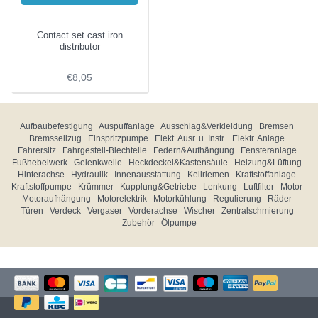
Contact set cast iron
distributor
€8,05
Aufbaubefestigung
Auspuffanlage
Ausschlag&Verkleidung
Bremsen
Bremsseilzug
Einspritzpumpe
Elekt. Ausr. u. Instr.
Elektr. Anlage
Fahrersitz
Fahrgestell-Blechteile
Federn&Aufhängung
Fensteranlage
Fußhebelwerk
Gelenkwelle
Heckdeckel&Kastensäule
Heizung&Lüftung
Hinterachse
Hydraulik
Innenausstattung
Keilriemen
Kraftstoffanlage
Kraftstoffpumpe
Krümmer
Kupplung&Getriebe
Lenkung
Luftfilter
Motor
Motoraufhängung
Motorelektrik
Motorkühlung
Regulierung
Räder
Türen
Verdeck
Vergaser
Vorderachse
Wischer
Zentralschmierung
Zubehör
Ölpumpe