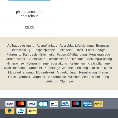
phares anneau en
caoutchouc
€6,00
Aufbaubefestigung
Auspuffanlage
Ausschlag&Verkleidung
Bremsen
Bremsseilzug
Einspritzpumpe
Elekt. Ausr. u. Instr.
Elektr. Anlage
Fahrersitz
Fahrgestell-Blechteile
Federn&Aufhängung
Fensteranlage
Fußhebelwerk
Gelenkwelle
Heckdeckel&Kastensäule
Heizung&Lüftung
Hinterachse
Hydraulik
Innenausstattung
Keilriemen
Kraftstoffanlage
Kraftstoffpumpe
Krümmer
Kupplung&Getriebe
Lenkung
Luftfilter
Motor
Motoraufhängung
Motorelektrik
Motorkühlung
Regulierung
Räder
Türen
Verdeck
Vergaser
Vorderachse
Wischer
Zentralschmierung
Zubehör
Ölpumpe