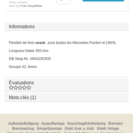
Taxes incluses
Sans les
Frais d'expédition
Informations
Flexible de frein
avant
, pour toutes les Mercedes Ponton et 190SL
Longueur totale 350 mm
DB Vergl.Nr.: 0004282935
Groupe 42, freins
Évaluations
Mots-clés (1)
Aufbaubefestigung
Auspuffanlage
Ausschlag&Verkleidung
Bremsen
Bremsseilzug
Einspritzpumpe
Elekt. Ausr. u. Instr.
Elektr. Anlage