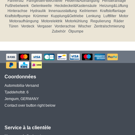
Fahrersitz
Fahrgestell-Blechteile
Federn&Aufhängung
Fensteranlage
Fußhebelwerk
Gelenkwelle
Heckdeckel&Kastensäule
Heizung&Lüftung
Hinterachse
Hydraulik
Innenausstattung
Keilriemen
Kraftstoffanlage
Kraftstoffpumpe
Krümmer
Kupplung&Getriebe
Lenkung
Luftfilter
Motor
Motoraufhängung
Motorelektrik
Motorkühlung
Regulierung
Räder
Türen
Verdeck
Vergaser
Vorderachse
Wischer
Zentralschmierung
Zubehör
Ölpumpe
Coordonnées
Automobilia-Versand
Tjaddehofstr. 6
Jemgum, GERMANY
Contact over button right below
Service à la clientèle