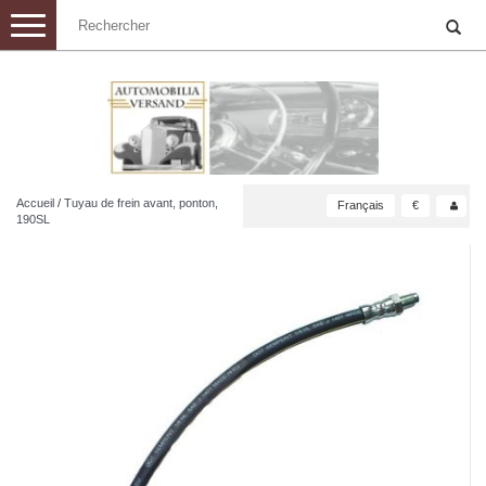
Toggle
navigation
Accueil
/
Tuyau de frein avant, ponton,
Français
€
190SL