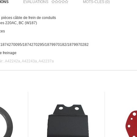
IONS
ÉVALUATIONS
MOTS-CLÉS (0)
6 pièces câble de frein de conduits
des 220AC, BC (W187)
ces
r. 1874270095/1874270295/1879970182/1879970282
e freinage
Nr:. A42242a, A42243a, A42237a