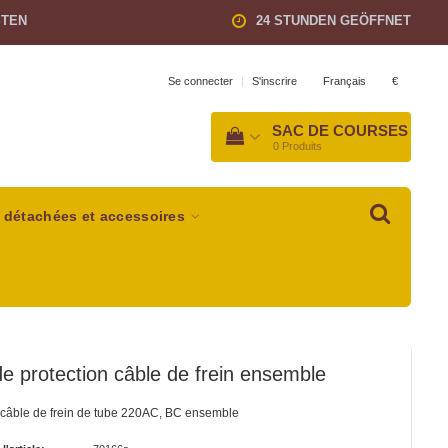
STEN
24 STUNDEN GEÖFFNET
Français
€
Se connecter
|
S'inscrire
SAC DE COURSES
0
Produits
 détachées et accessoires
e protection câble de frein ensemble
 câble de frein de tube 220AC, BC ensemble