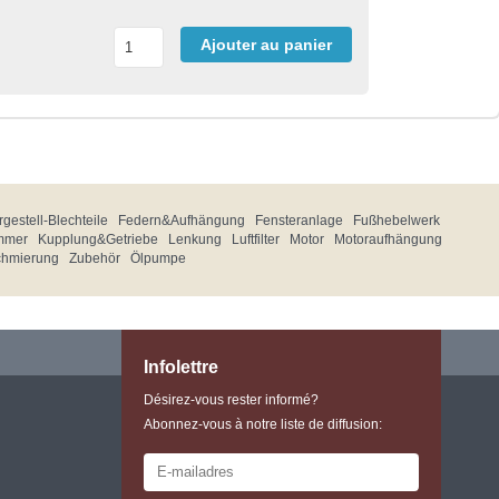
Ajouter au panier
gestell-Blechteile
Federn&Aufhängung
Fensteranlage
Fußhebelwerk
mmer
Kupplung&Getriebe
Lenkung
Luftfilter
Motor
Motoraufhängung
chmierung
Zubehör
Ölpumpe
Infolettre
Désirez-vous rester informé?
Abonnez-vous à notre liste de diffusion: