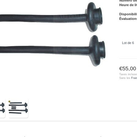
Numéro de l
Heure de li
Disponibili
Évaluation
Lot de 6
€55,00
Taxes incluse
Sans les
Frai