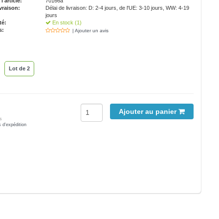
'article:
70166a
vraison:
Délai de livraison: D: 2-4 jours, de l'UE: 3-10 jours, WW: 4-19
jours
té:
En stock (1)
s:
| Ajouter un avis
Lot de 2
Ajouter au panier
s
s d'expédition