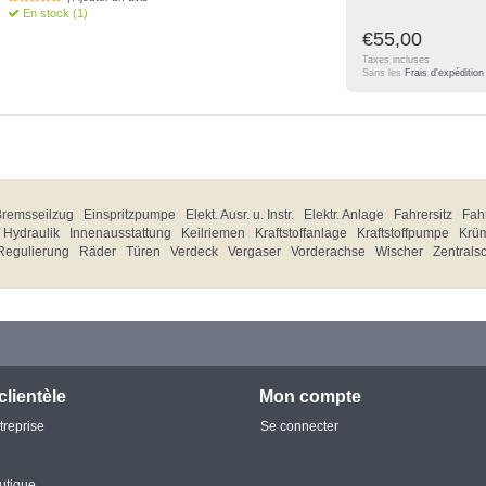
En stock (1)
€55,00
Taxes incluses
Sans les
Frais d'expédition
Bremsseilzug
Einspritzpumpe
Elekt. Ausr. u. Instr.
Elektr. Anlage
Fahrersitz
Fahr
Hydraulik
Innenausstattung
Keilriemen
Kraftstoffanlage
Kraftstoffpumpe
Krü
Regulierung
Räder
Türen
Verdeck
Vergaser
Vorderachse
Wischer
Zentrals
clientèle
Mon compte
treprise
Se connecter
utique