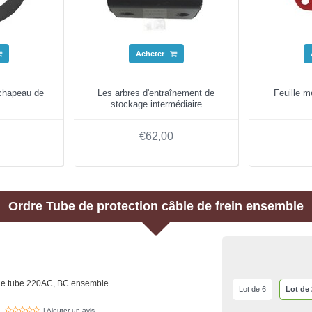
Acheter
 chapeau de
Les arbres d'entraînement de
Feuille 
stockage intermédiaire
€62,00
Ordre
Tube de protection câble de frein ensemble
n de tube 220AC, BC ensemble
Lot de 6
Lot de 
| Ajouter un avis