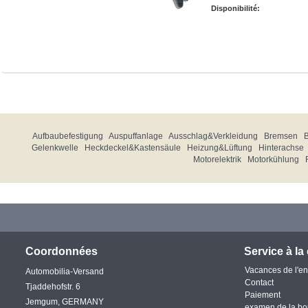
Disponibilité:
Aufbaubefestigung
Auspuffanlage
Ausschlag&Verkleidung
Bremsen
Gelenkwelle
Heckdeckel&Kastensäule
Heizung&Lüftung
Hinterachse
Motorelektrik
Motorkühlung
Coordonnées
Service à la 
Vacances de l'en
Automobilia-Versand
Contact
Tjaddehofstr. 6
Paiement
Jemgum, GERMANY
examen de la bo