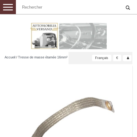
Toggle
navigation
Accueil
/
Tresse de masse étamée 16mm²
Français
€