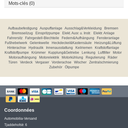
Mots-clés (0)
Aufbaubefestigung
Auspuffanlage
Ausschlag&Verkleidung
Bremsen
Bremsseilzug
Einspritzpumpe
Elekt. Ausr. u. Instr.
Elektr. Anlage
Fahrersitz
Fahrgestell-Blechteile
Federn&Aufhängung
Fensteranlage
Fußhebelwerk
Gelenkwelle
Heckdeckel&Kastensäule
Heizung&Lüftung
Hinterachse
Hydraulik
Innenausstattung
Keilriemen
Kraftstoffanlage
Kraftstoffpumpe
Krümmer
Kupplung&Getriebe
Lenkung
Luftfilter
Motor
Motoraufhängung
Motorelektrik
Motorkühlung
Regulierung
Räder
Türen
Verdeck
Vergaser
Vorderachse
Wischer
Zentralschmierung
Zubehör
Ölpumpe
Coordonnées
Automobilia-Versand
Tjaddehofstr. 6