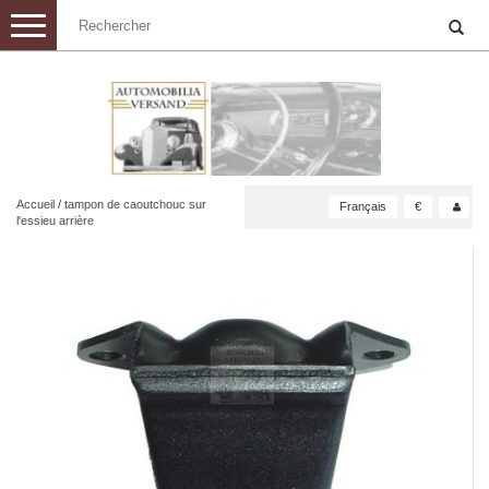
Toggle
navigation
Accueil
/
tampon de caoutchouc sur
Français
€
l'essieu arrière