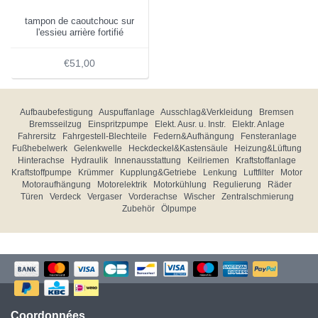
tampon de caoutchouc sur
l'essieu arrière fortifié
€51,00
Aufbaubefestigung
Auspuffanlage
Ausschlag&Verkleidung
Bremsen
Bremsseilzug
Einspritzpumpe
Elekt. Ausr. u. Instr.
Elektr. Anlage
Fahrersitz
Fahrgestell-Blechteile
Federn&Aufhängung
Fensteranlage
Fußhebelwerk
Gelenkwelle
Heckdeckel&Kastensäule
Heizung&Lüftung
Hinterachse
Hydraulik
Innenausstattung
Keilriemen
Kraftstoffanlage
Kraftstoffpumpe
Krümmer
Kupplung&Getriebe
Lenkung
Luftfilter
Motor
Motoraufhängung
Motorelektrik
Motorkühlung
Regulierung
Räder
Türen
Verdeck
Vergaser
Vorderachse
Wischer
Zentralschmierung
Zubehör
Ölpumpe
Coordonnées