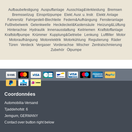
Aufbaubefestigung
Auspuffanlage
Ausschlag&Verkleidung
Bremsen
Bremsseilzug
Einspritzpumpe
Elekt. Ausr. u. Instr.
Elektr. Anlage
Fahrersitz
Fahrgestell-Blechteile
Federn&Aufhängung
Fensteranlage
Fußhebelwerk
Gelenkwelle
Heckdeckel&Kastensäule
Heizung&Lüftung
Hinterachse
Hydraulik
Innenausstattung
Keilriemen
Kraftstoffanlage
Kraftstoffpumpe
Krümmer
Kupplung&Getriebe
Lenkung
Luftfilter
Motor
Motoraufhängung
Motorelektrik
Motorkühlung
Regulierung
Räder
Türen
Verdeck
Vergaser
Vorderachse
Wischer
Zentralschmierung
Zubehör
Ölpumpe
Coordonnées
Automobilia-Versand
Tjaddehofstr. 6
Jemgum, GERMANY
Contact over button right below