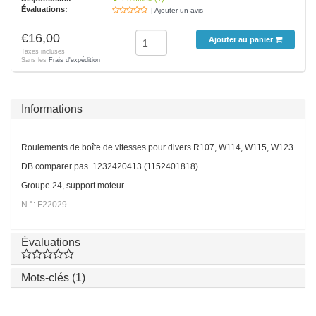
Évaluations:
| Ajouter un avis
€16,00
Ajouter au panier
Taxes incluses
Sans les
Frais d'expédition
Informations
Roulements de boîte de vitesses pour divers R107, W114, W115, W123
DB comparer pas. 1232420413 (1152401818)
Groupe 24, support moteur
N °: F22029
Évaluations
Mots-clés (1)