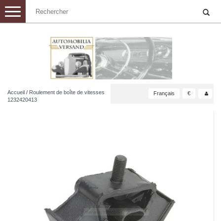
Toggle
navigation
Accueil
/
Roulement de boîte de vitesses
Français
€
1232420413