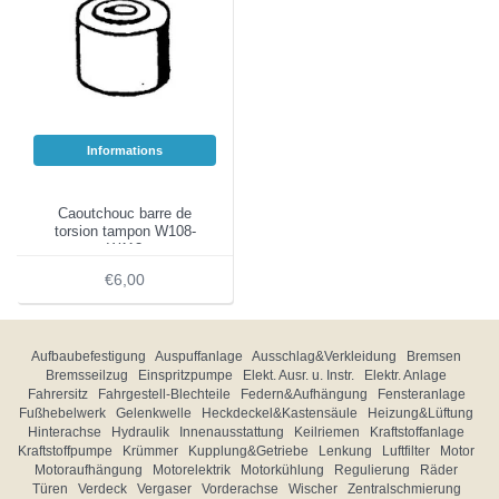
Informations
Caoutchouc barre de
torsion tampon W108-
W113
€6,00
Aufbaubefestigung
Auspuffanlage
Ausschlag&Verkleidung
Bremsen
Bremsseilzug
Einspritzpumpe
Elekt. Ausr. u. Instr.
Elektr. Anlage
Fahrersitz
Fahrgestell-Blechteile
Federn&Aufhängung
Fensteranlage
Fußhebelwerk
Gelenkwelle
Heckdeckel&Kastensäule
Heizung&Lüftung
Hinterachse
Hydraulik
Innenausstattung
Keilriemen
Kraftstoffanlage
Kraftstoffpumpe
Krümmer
Kupplung&Getriebe
Lenkung
Luftfilter
Motor
Motoraufhängung
Motorelektrik
Motorkühlung
Regulierung
Räder
Türen
Verdeck
Vergaser
Vorderachse
Wischer
Zentralschmierung