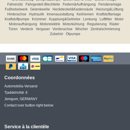
Fahrersitz
Fahrgestell-Blechteile
Federn&Aufhängung
Fensteranlage
Fußhebelwerk
Gelenkwelle
Heckdeckel&Kastensäule
Heizung&Lüftung
Hinterachse
Hydraulik
Innenausstattung
Keilriemen
Kraftstoffanlage
Kraftstoffpumpe
Krümmer
Kupplung&Getriebe
Lenkung
Luftfilter
Motor
Motoraufhängung
Motorelektrik
Motorkühlung
Regulierung
Räder
Türen
Verdeck
Vergaser
Vorderachse
Wischer
Zentralschmierung
Zubehör
Ölpumpe
Coordonnées
Automobilia-Versand
Tjaddehofstr. 6
Jemgum, GERMANY
Contact over button right below
Service à la clientèle