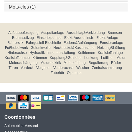
Mots-clés (1)
Aufbaubefestigung
Auspuffanlage
Ausschlag&Verkleidung
Bremsen
Bremsseilzug
Einspritzpumpe
Elekt. Ausr. u. Instr.
Elektr. Anlage
Fahrersitz
Fahrgestell-Blechteile
Federn&Aufhängung
Fensteranlage
Fußhebelwerk
Gelenkwelle
Heckdeckel&Kastensäule
Heizung&Lüftung
Hinterachse
Hydraulik
Innenausstattung
Keilriemen
Kraftstoffanlage
Kraftstoffpumpe
Krümmer
Kupplung&Getriebe
Lenkung
Luftfilter
Motor
Motoraufhängung
Motorelektrik
Motorkühlung
Regulierung
Räder
Türen
Verdeck
Vergaser
Vorderachse
Wischer
Zentralschmierung
Zubehör
Ölpumpe
Coordonnées
Automobilia-Versand