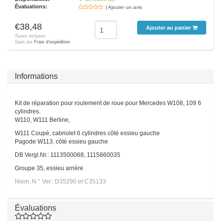
Évaluations:
| Ajouter un avis
€38,48
Ajouter au panier
Taxes incluses
Sans les
Frais d'expédition
Informations
Kit de réparation pour roulement de roue pour Mercedes W108, 109 6
cylindres.
W110, W111 Berline,
W111 Coupé, cabriolet 6 cylindres côté essieu gauche
Pagode W113, côté essieu gauche
DB Vergl.Nr.: 1113500068, 1115860035
Groupe 35, essieu arrière
Niem. N ° Ver.: D35290 et C35133
Évaluations