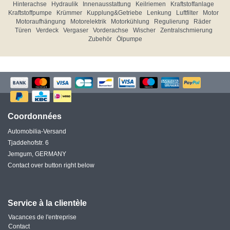
Hinterachse
Hydraulik
Innenausstattung
Keilriemen
Kraftstoffanlage
Kraftstoffpumpe
Krümmer
Kupplung&Getriebe
Lenkung
Luftfilter
Motor
Motoraufhängung
Motorelektrik
Motorkühlung
Regulierung
Räder
Türen
Verdeck
Vergaser
Vorderachse
Wischer
Zentralschmierung
Zubehör
Ölpumpe
Coordonnées
Automobilia-Versand
Tjaddehofstr. 6
Jemgum, GERMANY
Contact over button right below
Service à la clientèle
Vacances de l'entreprise
Contact