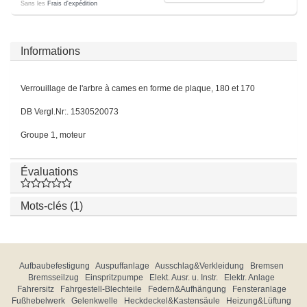
Sans les
Frais d'expédition
Informations
Verrouillage de l'arbre à cames en forme de plaque, 180 et 170
DB Vergl.Nr:. 1530520073
Groupe 1, moteur
Évaluations
Mots-clés (1)
Aufbaubefestigung
Auspuffanlage
Ausschlag&Verkleidung
Bremsen
Bremsseilzug
Einspritzpumpe
Elekt. Ausr. u. Instr.
Elektr. Anlage
Fahrersitz
Fahrgestell-Blechteile
Federn&Aufhängung
Fensteranlage
Fußhebelwerk
Gelenkwelle
Heckdeckel&Kastensäule
Heizung&Lüftung