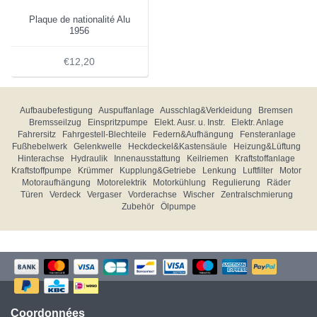
Plaque de nationalité Alu
1956
€12,20
Aufbaubefestigung
Auspuffanlage
Ausschlag&Verkleidung
Bremsen
Bremsseilzug
Einspritzpumpe
Elekt. Ausr. u. Instr.
Elektr. Anlage
Fahrersitz
Fahrgestell-Blechteile
Federn&Aufhängung
Fensteranlage
Fußhebelwerk
Gelenkwelle
Heckdeckel&Kastensäule
Heizung&Lüftung
Hinterachse
Hydraulik
Innenausstattung
Keilriemen
Kraftstoffanlage
Kraftstoffpumpe
Krümmer
Kupplung&Getriebe
Lenkung
Luftfilter
Motor
Motoraufhängung
Motorelektrik
Motorkühlung
Regulierung
Räder
Türen
Verdeck
Vergaser
Vorderachse
Wischer
Zentralschmierung
Zubehör
Ölpumpe
Coordonnées