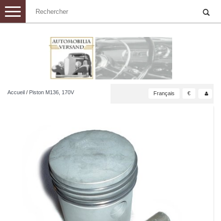
Toggle
navigation
Accueil
/
Piston M136, 170V
Français
€