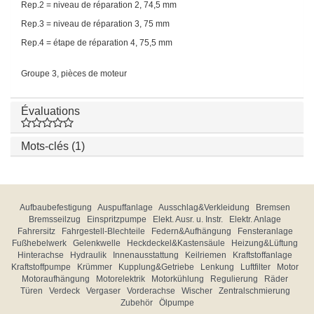
Rep.2 = niveau de réparation 2, 74,5 mm
Rep.3 = niveau de réparation 3, 75 mm
Rep.4 = étape de réparation 4, 75,5 mm
Groupe 3, pièces de moteur
Évaluations
Mots-clés (1)
Aufbaubefestigung
Auspuffanlage
Ausschlag&Verkleidung
Bremsen
Bremsseilzug
Einspritzpumpe
Elekt. Ausr. u. Instr.
Elektr. Anlage
Fahrersitz
Fahrgestell-Blechteile
Federn&Aufhängung
Fensteranlage
Fußhebelwerk
Gelenkwelle
Heckdeckel&Kastensäule
Heizung&Lüftung
Hinterachse
Hydraulik
Innenausstattung
Keilriemen
Kraftstoffanlage
Kraftstoffpumpe
Krümmer
Kupplung&Getriebe
Lenkung
Luftfilter
Motor
Motoraufhängung
Motorelektrik
Motorkühlung
Regulierung
Räder
Türen
Verdeck
Vergaser
Vorderachse
Wischer
Zentralschmierung
Zubehör
Ölpumpe