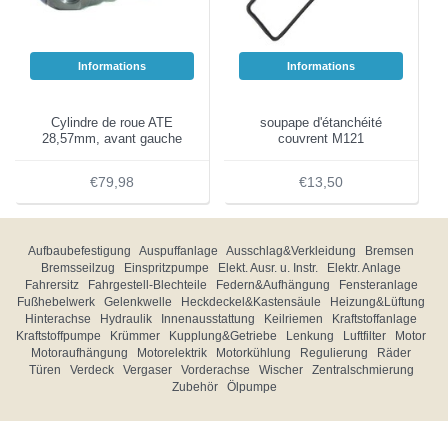
Informations
Informations
Cylindre de roue ATE
soupape d'étanchéité
28,57mm, avant gauche
couvrent M121
€79,98
€13,50
Aufbaubefestigung
Auspuffanlage
Ausschlag&Verkleidung
Bremsen
Bremsseilzug
Einspritzpumpe
Elekt. Ausr. u. Instr.
Elektr. Anlage
Fahrersitz
Fahrgestell-Blechteile
Federn&Aufhängung
Fensteranlage
Fußhebelwerk
Gelenkwelle
Heckdeckel&Kastensäule
Heizung&Lüftung
Hinterachse
Hydraulik
Innenausstattung
Keilriemen
Kraftstoffanlage
Kraftstoffpumpe
Krümmer
Kupplung&Getriebe
Lenkung
Luftfilter
Motor
Motoraufhängung
Motorelektrik
Motorkühlung
Regulierung
Räder
Türen
Verdeck
Vergaser
Vorderachse
Wischer
Zentralschmierung
Zubehör
Ölpumpe