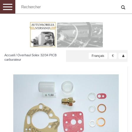
Toggle
navigation
Accueil
/
Overhaul Solex 32/34 PICB
Français
€
carburateur