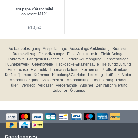
soupape d'étanchéité
couvrent M121
€13,50
Aufbaubefestigung
Auspuffanlage
Ausschlag&Verkleidung
Bremsen
Bremsseilzug
Einspritzpumpe
Elekt. Ausr. u. Instr.
Elektr. Anlage
Fahrersitz
Fahrgestell-Blechteile
Federn&Aufhängung
Fensteranlage
Fußhebelwerk
Gelenkwelle
Heckdeckel&Kastensäule
Heizung&Lüftung
Hinterachse
Hydraulik
Innenausstattung
Keilriemen
Kraftstoffanlage
Kraftstoffpumpe
Krümmer
Kupplung&Getriebe
Lenkung
Luftfilter
Motor
Motoraufhängung
Motorelektrik
Motorkühlung
Regulierung
Räder
Türen
Verdeck
Vergaser
Vorderachse
Wischer
Zentralschmierung
Zubehör
Ölpumpe
Coordonnées