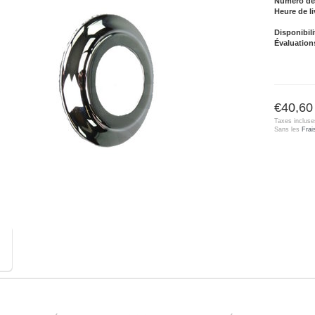
Numéro de l
Heure de li
Disponibili
Évaluation
€40,60
Taxes incluse
Sans les
Frai