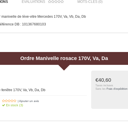
IONS
ÉVALUATIONS
MOTS-CLÉS (0)
manivelle de lève-vitre Mercedes 170V, Va, Vb, Da, Db
éférence DB : 101367680103
Ordre
Manivelle rosace 170V, Va, Da
€40,60
Taxes incluses
Sans les
Frais d'expédition
 fenêtre 170V, Va, Vb, Da, Db
| Ajouter un avis
En stock (3)