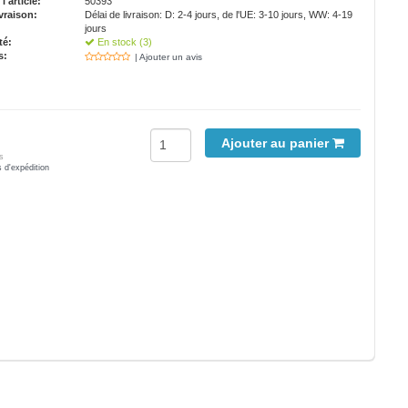
'article:
50393
vraison:
Délai de livraison: D: 2-4 jours, de l'UE: 3-10 jours, WW: 4-19
jours
té:
En stock (3)
s:
| Ajouter un avis
Ajouter au panier
s
s d'expédition