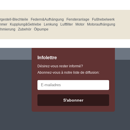
gestell-Blechteile
Federn&Aufhängung
Fensteranlage
Fußhebelwerk
mmer
Kupplung&Getriebe
Lenkung
Luftfilter
Motor
Motoraufhängung
chmierung
Zubehör
Ölpumpe
Infolettre
Désirez-vous rester informé?
Abonnez-vous à notre liste de diffusion:
S'abonner