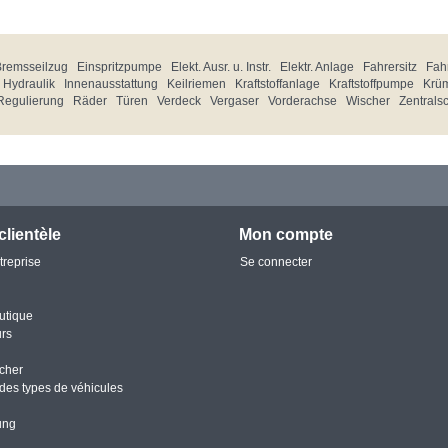
Bremsseilzug
Einspritzpumpe
Elekt. Ausr. u. Instr.
Elektr. Anlage
Fahrersitz
Fahr
Hydraulik
Innenausstattung
Keilriemen
Kraftstoffanlage
Kraftstoffpumpe
Krü
Regulierung
Räder
Türen
Verdeck
Vergaser
Vorderachse
Wischer
Zentrals
clientèle
Mon compte
treprise
Se connecter
utique
urs
cher
des types de véhicules
ung