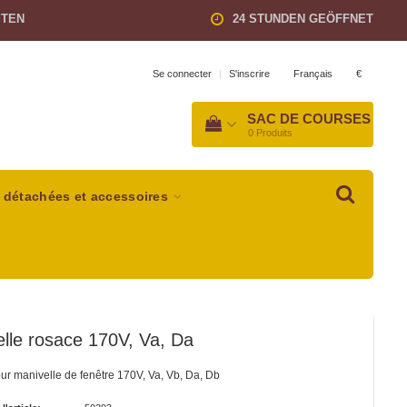
STEN
24 STUNDEN GEÖFFNET
Français
€
Se connecter
|
S'inscrire
SAC DE COURSES
0
Produits
 détachées et accessoires
lle rosace 170V, Va, Da
r manivelle de fenêtre 170V, Va, Vb, Da, Db