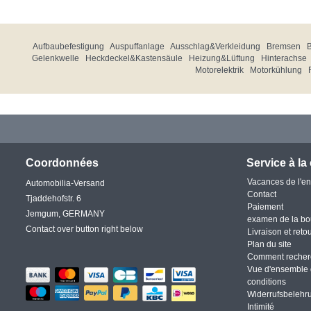
Aufbaubefestigung
Auspuffanlage
Ausschlag&Verkleidung
Bremsen
Gelenkwelle
Heckdeckel&Kastensäule
Heizung&Lüftung
Hinterachse
Motorelektrik
Motorkühlung
Coordonnées
Service à la 
Vacances de l'en
Automobilia-Versand
Contact
Tjaddehofstr. 6
Paiement
Jemgum, GERMANY
examen de la bo
Contact over button right below
Livraison et reto
Plan du site
Comment recher
Vue d'ensemble 
conditions
Widerrufsbelehr
Intimité