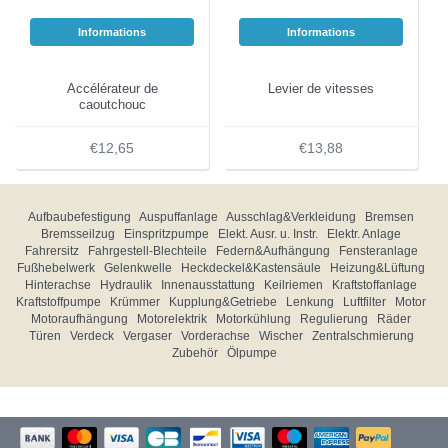
Informations
Informations
Accélérateur de
Levier de vitesses
caoutchouc
€12,65
€13,88
Aufbaubefestigung
Auspuffanlage
Ausschlag&Verkleidung
Bremsen
Bremsseilzug
Einspritzpumpe
Elekt. Ausr. u. Instr.
Elektr. Anlage
Fahrersitz
Fahrgestell-Blechteile
Federn&Aufhängung
Fensteranlage
Fußhebelwerk
Gelenkwelle
Heckdeckel&Kastensäule
Heizung&Lüftung
Hinterachse
Hydraulik
Innenausstattung
Keilriemen
Kraftstoffanlage
Kraftstoffpumpe
Krümmer
Kupplung&Getriebe
Lenkung
Luftfilter
Motor
Motoraufhängung
Motorelektrik
Motorkühlung
Regulierung
Räder
Türen
Verdeck
Vergaser
Vorderachse
Wischer
Zentralschmierung
Zubehör
Ölpumpe