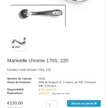
Manivelle chrome 170S, 220
Fenêtre Crank chrome 170S, 220
Numéro de l'article:
70011
Heure de livraison:
Délai de livraison: D: 2-4 jours, de l'UE: 3-10 jours,
WW: 4-19 jours
Disponibilité:
En stock (1)
Évaluations:
| Ajouter un avis
€120,00
Ajouter au panier
Taxes incluses