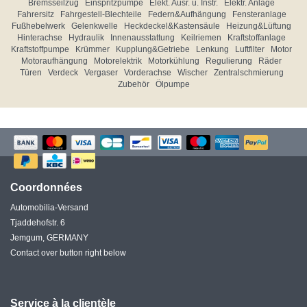
Bremsseilzug
Einspritzpumpe
Elekt. Ausr. u. Instr.
Elektr. Anlage
Fahrersitz
Fahrgestell-Blechteile
Federn&Aufhängung
Fensteranlage
Fußhebelwerk
Gelenkwelle
Heckdeckel&Kastensäule
Heizung&Lüftung
Hinterachse
Hydraulik
Innenausstattung
Keilriemen
Kraftstoffanlage
Kraftstoffpumpe
Krümmer
Kupplung&Getriebe
Lenkung
Luftfilter
Motor
Motoraufhängung
Motorelektrik
Motorkühlung
Regulierung
Räder
Türen
Verdeck
Vergaser
Vorderachse
Wischer
Zentralschmierung
Zubehör
Ölpumpe
Coordonnées
Automobilia-Versand
Tjaddehofstr. 6
Jemgum, GERMANY
Contact over button right below
Service à la clientèle