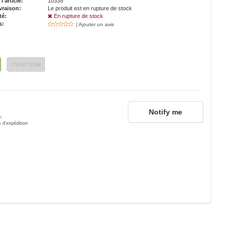
'article:
10335
vraison:
Le produit est en rupture de stock
té:
En rupture de stock
s:
| Ajouter un avis
connectable
Notify me
s
s d'expédition