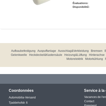
Évaluations:
Disponibilité:
Aufbaubefestigung
Auspuffanlage
Ausschlag&Verkleidung
Bremsen
Gelenkwelle
Heckdeckel&Kastensäule
Heizung&Lüftung
Hinterachse
Motorelektrik
Motorkühlung
Coordonnées
Service à la 
Vacances de l'en
Automobilia-Versand
Contact
Tjaddehofstr. 6
Paiement