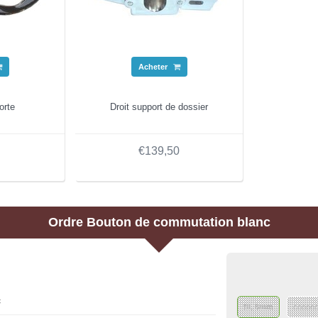
Acheter
orte
Droit support de dossier
€139,50
Ordre
Bouton de commutation blanc
c
fil, 8mm
connec