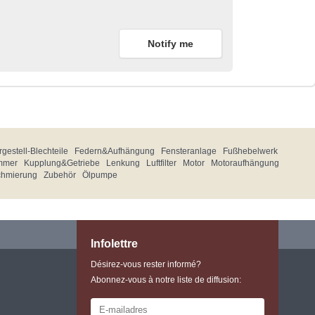
Notify me
gestell-Blechteile
Federn&Aufhängung
Fensteranlage
Fußhebelwerk
mmer
Kupplung&Getriebe
Lenkung
Luftfilter
Motor
Motoraufhängung
chmierung
Zubehör
Ölpumpe
Infolettre
Désirez-vous rester informé?
Abonnez-vous à notre liste de diffusion: