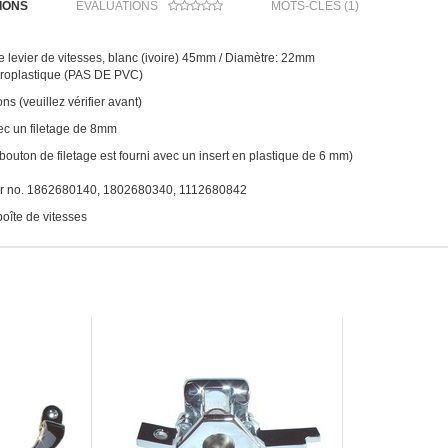
IONS
ÉVALUATIONS
MOTS-CLÉS (1)
levier de vitesses, blanc (ivoire) 45mm / Diamètre: 22mm
uroplastique (PAS DE PVC)
ons (veuillez vérifier avant)
vec un filetage de 8mm
e bouton de filetage est fourni avec un insert en plastique de 6 mm)
r no. 1862680140, 1802680340, 1112680842
oîte de vitesses