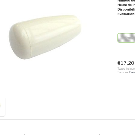
Numéro de l
Heure de li
Disponibili
Évaluation
fil, 8mm
€17,20
Taxes incluse
Sans les
Frai