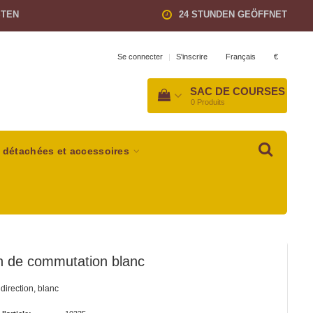
STEN
24 STUNDEN GEÖFFNET
Français
€
Se connecter
|
S'inscrire
SAC DE COURSES
0
Produits
 détachées et accessoires
n de commutation blanc
direction, blanc