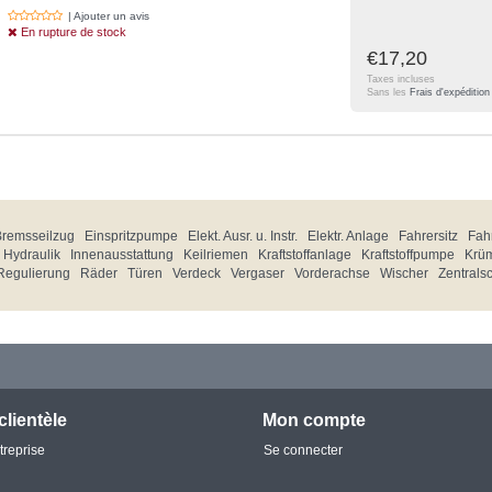
| Ajouter un avis
En rupture de stock
€17,20
Taxes incluses
Sans les
Frais d'expédition
Bremsseilzug
Einspritzpumpe
Elekt. Ausr. u. Instr.
Elektr. Anlage
Fahrersitz
Fahr
Hydraulik
Innenausstattung
Keilriemen
Kraftstoffanlage
Kraftstoffpumpe
Krü
Regulierung
Räder
Türen
Verdeck
Vergaser
Vorderachse
Wischer
Zentrals
clientèle
Mon compte
treprise
Se connecter