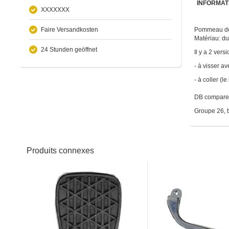
INFORMAT
XXXXXXX
Faire Versandkosten
Pommeau de 
Matériau: d
24 Stunden geöffnet
Il y a 2 versi
- à visser a
- à coller (l
DB compare
Groupe 26, b
Produits connexes