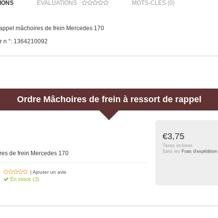
IONS
ÉVALUATIONS
MOTS-CLÉS (0)
rappel mâchoires de frein Mercedes 170
 n °: 1364210092
Ordre
Mâchoires de frein à ressort de rappel
€3,75
Taxes incluses
Sans les
Frais d'expédition
res de frein Mercedes 170
| Ajouter un avis
En stock (3)