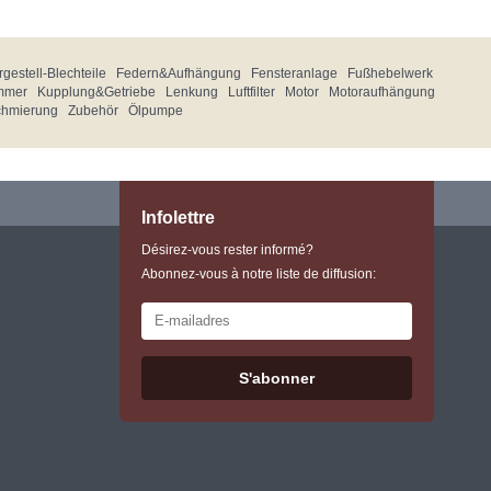
gestell-Blechteile
Federn&Aufhängung
Fensteranlage
Fußhebelwerk
mmer
Kupplung&Getriebe
Lenkung
Luftfilter
Motor
Motoraufhängung
chmierung
Zubehör
Ölpumpe
Infolettre
Désirez-vous rester informé?
Abonnez-vous à notre liste de diffusion:
S'abonner