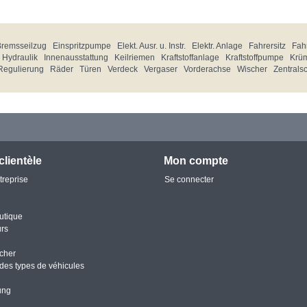
Bremsseilzug
Einspritzpumpe
Elekt. Ausr. u. Instr.
Elektr. Anlage
Fahrersitz
Fahr
Hydraulik
Innenausstattung
Keilriemen
Kraftstoffanlage
Kraftstoffpumpe
Krü
Regulierung
Räder
Türen
Verdeck
Vergaser
Vorderachse
Wischer
Zentrals
clientèle
Mon compte
treprise
Se connecter
utique
urs
cher
des types de véhicules
ung