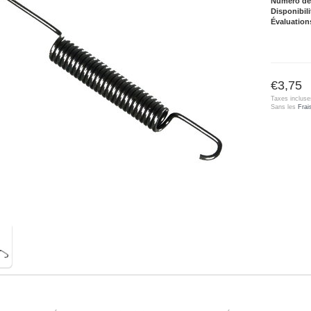
Numéro de l
Disponibili
Évaluation
€3,75
Taxes incluse
Sans les
Frai