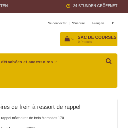
STEN
24 STUNDEN GEÖFFNET
Français
€
Se connecter
|
S'inscrire
SAC DE COURSES
0
Produits
 détachées et accessoires
res de frein à ressort de rappel
 rappel mâchoires de frein Mercedes 170