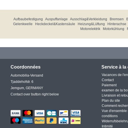
Aufbaubefestigung
Auspuffanlage
Ausschlag&Verkleidung
Bremsen
Gelenkwelle
Heckdeckel&Kastensäule
Heizung&Lüftung
Hinterachse
Motorelektrik
Motorkühlung
Coordonnées
Service à la 
Vacances de l'en
Automobilia-Versand
Contact
Tjaddehofstr. 6
Paiement
Jemgum, GERMANY
examen de la bo
Contact over button right below
Livraison et reto
Plan du site
Comment recher
Vue d'ensemble 
conditions
Widerrufsbelehr
Intimité