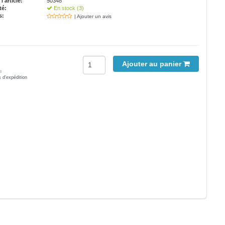
'article:
50348
té:
En stock (3)
s:
| Ajouter un avis
Ajouter au panier
s
s d'expédition