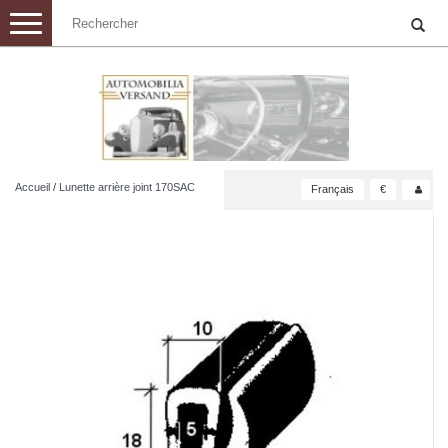
Toggle
navigation
Accueil
/
Lunette arrière joint 170SAC
Français
€