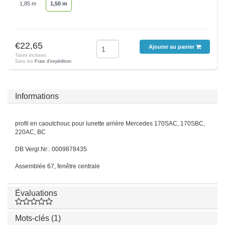
1,85 m
1,50 m
€22,65
Ajouter au panier
Taxes incluses
Sans les
Frais d'expédition
Informations
profil en caoutchouc pour lunette arrière Mercedes 170SAC, 170SBC,
220AC, BC
DB Vergl.Nr:. 0009878435
Assemblée 67, fenêtre centrale
Évaluations
Mots-clés (1)