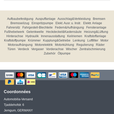
Aufbaubefestigung
Auspuffanlage
Ausschlag&Verkleidung
Bremsen
Bremsseilzug
Einspritzpumpe
Elekt. Ausr. u. Instr.
Elektr. Anlage
Fahrersitz
Fahrgestell-Blechteile
Federn&Aufhängung
Fensteranlage
Fußhebelwerk
Gelenkwelle
Heckdeckel&Kastensäule
Heizung&Lüftung
Hinterachse
Hydraulik
Innenausstattung
Keilriemen
Kraftstoffanlage
Kraftstoffpumpe
Krümmer
Kupplung&Getriebe
Lenkung
Luftfilter
Motor
Motoraufhängung
Motorelektrik
Motorkühlung
Regulierung
Räder
Türen
Verdeck
Vergaser
Vorderachse
Wischer
Zentralschmierung
Zubehör
Ölpumpe
Coordonnées
Automobilia-Versand
Tjaddehofstr. 6
Jemgum, GERMANY