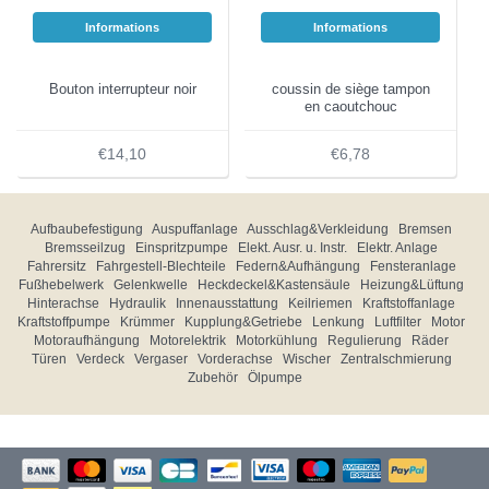
Informations
Informations
Bouton interrupteur noir
coussin de siège tampon
en caoutchouc
€14,10
€6,78
Aufbaubefestigung
Auspuffanlage
Ausschlag&Verkleidung
Bremsen
Bremsseilzug
Einspritzpumpe
Elekt. Ausr. u. Instr.
Elektr. Anlage
Fahrersitz
Fahrgestell-Blechteile
Federn&Aufhängung
Fensteranlage
Fußhebelwerk
Gelenkwelle
Heckdeckel&Kastensäule
Heizung&Lüftung
Hinterachse
Hydraulik
Innenausstattung
Keilriemen
Kraftstoffanlage
Kraftstoffpumpe
Krümmer
Kupplung&Getriebe
Lenkung
Luftfilter
Motor
Motoraufhängung
Motorelektrik
Motorkühlung
Regulierung
Räder
Türen
Verdeck
Vergaser
Vorderachse
Wischer
Zentralschmierung
Zubehör
Ölpumpe