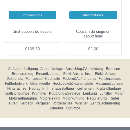
Informations
Informations
Droit support de dossier
Coussin de siège en
caoutchouc
€139,50
€2,60
Aufbaubefestigung
Auspuffanlage
Ausschlag&Verkleidung
Bremsen
Bremsseilzug
Einspritzpumpe
Elekt. Ausr. u. Instr.
Elektr. Anlage
Fahrersitz
Fahrgestell-Blechteile
Federn&Aufhängung
Fensteranlage
Fußhebelwerk
Gelenkwelle
Heckdeckel&Kastensäule
Heizung&Lüftung
Hinterachse
Hydraulik
Innenausstattung
Keilriemen
Kraftstoffanlage
Kraftstoffpumpe
Krümmer
Kupplung&Getriebe
Lenkung
Luftfilter
Motor
Motoraufhängung
Motorelektrik
Motorkühlung
Regulierung
Räder
Türen
Verdeck
Vergaser
Vorderachse
Wischer
Zentralschmierung
Zubehör
Ölpumpe