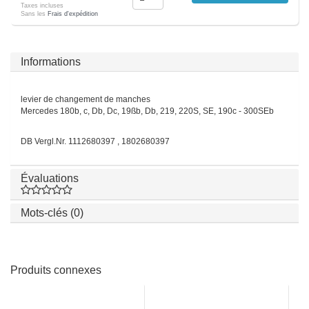
Taxes incluses
Sans les
Frais d'expédition
Informations
levier de changement de manches
Mercedes 180b, c, Db, Dc, 19ßb, Db, 219, 220S, SE, 190c - 300SEb
DB Vergl.Nr. 1112680397 , 1802680397
Évaluations
Mots-clés (0)
Produits connexes