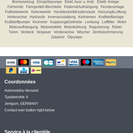
Bremsseilzug
Einspritzpumpe
Elekt. Ausr. u. Instr.
Elektr. Anlage
Fahrersitz
Fahrgestell-Blechteile
Federn&Aufhängung
Fensteranlage
Fußhebelwerk
Gelenkwelle
Heckdeckel&Kastensäule
Heizung&Lüftung
Hinterachse
Hydraulik
Innenausstattung
Keilriemen
Kraftstoffanlage
Kraftstoffpumpe
Krümmer
Kupplung&Getriebe
Lenkung
Luftfilter
Motor
Motoraufhängung
Motorelektrik
Motorkühlung
Regulierung
Räder
Türen
Verdeck
Vergaser
Vorderachse
Wischer
Zentralschmierung
Zubehör
Ölpumpe
Coordonnées
Automobilia-Versand
Tjaddehofstr. 6
Jemgum, GERMANY
Contact over button right below
Service à la clientèle