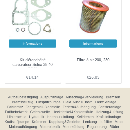
Informations
Informations
Kit d'étanchéité
Filtre à air 200, 230
carburateur Solex 38-40
PDSI
€14,14
€26,83
Aufbaubefestigung
Auspuffanlage
Ausschlag&Verkleidung
Bremsen
Bremsseilzug
Einspritzpumpe
Elekt. Ausr. u. Instr.
Elektr. Anlage
Fahrersitz
Fahrgestell-Blechteile
Federn&Aufhängung
Fensteranlage
Fußhebelwerk
Gelenkwelle
Heckdeckel&Kastensäule
Heizung&Lüftung
Hinterachse
Hydraulik
Innenausstattung
Keilriemen
Kraftstoffanlage
Kraftstoffpumpe
Krümmer
Kupplung&Getriebe
Lenkung
Luftfilter
Motor
Motoraufhängung
Motorelektrik
Motorkühlung
Regulierung
Räder