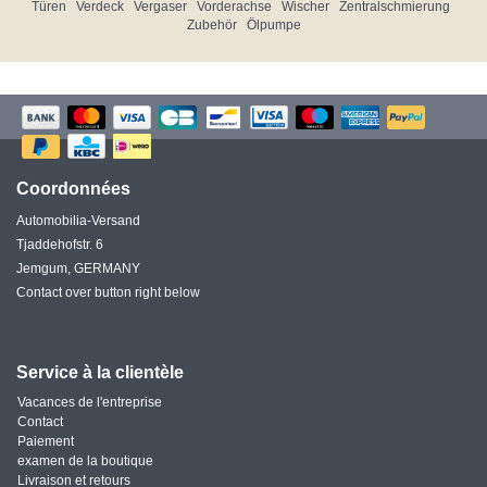
Türen
Verdeck
Vergaser
Vorderachse
Wischer
Zentralschmierung
Zubehör
Ölpumpe
Coordonnées
Automobilia-Versand
Tjaddehofstr. 6
Jemgum, GERMANY
Contact over button right below
Service à la clientèle
Vacances de l'entreprise
Contact
Paiement
examen de la boutique
Livraison et retours