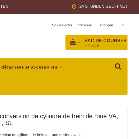
STEN
24 STUNDEN GEÖFFNET
Français
€
Se connecter
|
S'inscrire
SAC DE COURSES
0
Produits
 détachées et accessoires
 conversion de cylindre de frein de roue VA,
n, SL
version de cylindre de frein de roue essieu avant,