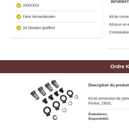
INFORMAT
XXXXXXX
Faire Versandkosten
Kit de conve
Kit pour un 
24 Stunden geöffnet
Comparaiso
Ordre
K
Description du produit
Kit de conversion de cyli
Ponton, 190SL
Évaluations:
Disponibilité: