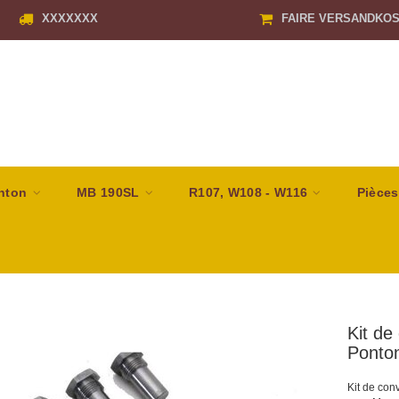
XXXXXXX
FAIRE VERSANDKO
nton
MB 190SL
R107, W108 - W116
Pièces
Kit de
Ponto
Kit de con