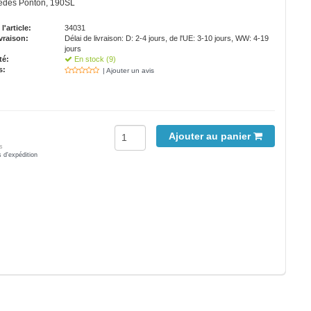
edes Ponton, 190SL
'article:
34031
vraison:
Délai de livraison: D: 2-4 jours, de l'UE: 3-10 jours, WW: 4-19
jours
té:
En stock (9)
s:
| Ajouter un avis
Ajouter au panier
s
s d'expédition