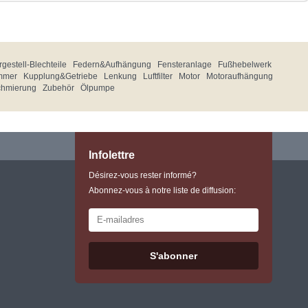
gestell-Blechteile
Federn&Aufhängung
Fensteranlage
Fußhebelwerk
mmer
Kupplung&Getriebe
Lenkung
Luftfilter
Motor
Motoraufhängung
chmierung
Zubehör
Ölpumpe
Infolettre
Désirez-vous rester informé?
Abonnez-vous à notre liste de diffusion:
S'abonner