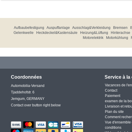
Aufbaubefestigung
Auspuffanlage
Ausschlag&Verkleidung
Bremsen
Gelenkwelle
Heckdeckel&Kastensäule
Heizung&Lüftung
Hinterachse
Motorelektrik
Motorkühlung
Coordonnées
Service à la 
Vacances de l'en
Automobilia-Versand
Contact
Tjaddehofstr. 6
Paiement
Jemgum, GERMANY
examen de la bo
Contact over button right below
Livraison et reto
Plan du site
Comment recher
Vue d'ensemble 
conditions