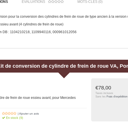
IONS
ÉVALUATIONS
MOTS-CLÉS (0)
rsion pour la conversion des cylindres de frein de roue de type ancien à la version
essieu avant (4 cylindres de frein de roue)
n DB : 1104210218, 1109940116, 000961012056
it de conversion de cylindre de frein de roue VA, Po
€78,00
Taxes incluses
Sans les
Frais d'expédition
ndre de frein de roue essieu avant, pour Mercedes
| Ajouter un avis
En stock (9)