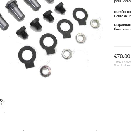
pour Merc
Numéro de l
Heure de li
Disponibili
Évaluation
€78,00
Taxes incluse
Sans les
Frai