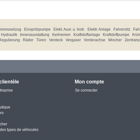
Bremsseilzug
Einspritzpumpe
Elekt. Ausr. u. Instr.
Elektr. Anlage
Fahrersitz
Fahr
Hydraulik
Innenausstattung
Keilriemen
Kraftstoffanlage
Kraftstoffpumpe
Krü
Regulierung
Räder
Türen
Verdeck
Vergaser
Vorderachse
Wischer
Zentrals
clientèle
Mon compte
treprise
Se connecter
utique
urs
cher
des types de véhicules