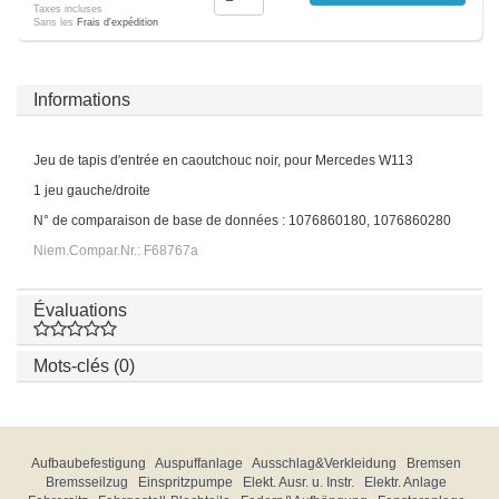
Taxes incluses
Sans les
Frais d'expédition
Informations
Jeu de tapis d'entrée en caoutchouc noir, pour Mercedes W113
1 jeu gauche/droite
N° de comparaison de base de données : 1076860180, 1076860280
Niem.Compar.Nr.: F68767a
Évaluations
Mots-clés (0)
Aufbaubefestigung
Auspuffanlage
Ausschlag&Verkleidung
Bremsen
Bremsseilzug
Einspritzpumpe
Elekt. Ausr. u. Instr.
Elektr. Anlage