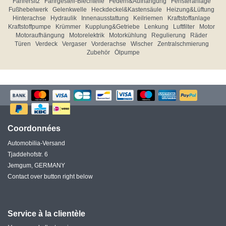
Fahrersitz
Fahrgestell-Blechteile
Federn&Aufhängung
Fensteranlage
Fußhebelwerk
Gelenkwelle
Heckdeckel&Kastensäule
Heizung&Lüftung
Hinterachse
Hydraulik
Innenausstattung
Keilriemen
Kraftstoffanlage
Kraftstoffpumpe
Krümmer
Kupplung&Getriebe
Lenkung
Luftfilter
Motor
Motoraufhängung
Motorelektrik
Motorkühlung
Regulierung
Räder
Türen
Verdeck
Vergaser
Vorderachse
Wischer
Zentralschmierung
Zubehör
Ölpumpe
Coordonnées
Automobilia-Versand
Tjaddehofstr. 6
Jemgum, GERMANY
Contact over button right below
Service à la clientèle