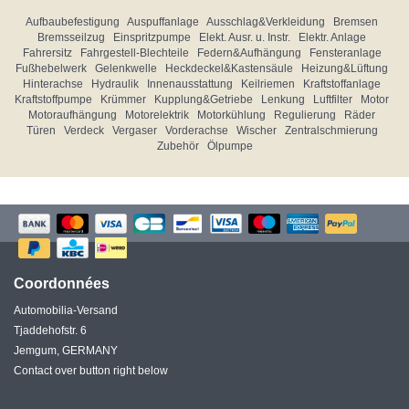
Aufbaubefestigung
Auspuffanlage
Ausschlag&Verkleidung
Bremsen
Bremsseilzug
Einspritzpumpe
Elekt. Ausr. u. Instr.
Elektr. Anlage
Fahrersitz
Fahrgestell-Blechteile
Federn&Aufhängung
Fensteranlage
Fußhebelwerk
Gelenkwelle
Heckdeckel&Kastensäule
Heizung&Lüftung
Hinterachse
Hydraulik
Innenausstattung
Keilriemen
Kraftstoffanlage
Kraftstoffpumpe
Krümmer
Kupplung&Getriebe
Lenkung
Luftfilter
Motor
Motoraufhängung
Motorelektrik
Motorkühlung
Regulierung
Räder
Türen
Verdeck
Vergaser
Vorderachse
Wischer
Zentralschmierung
Zubehör
Ölpumpe
Coordonnées
Automobilia-Versand
Tjaddehofstr. 6
Jemgum, GERMANY
Contact over button right below