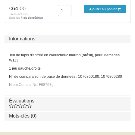
€64,00
Ajouter au panier
Taxes incluses
Sans les
Frais d'expédition
Informations
Jeu de tapis d'entrée en caoutchouc marron (brésil), pour Mercedes
W113
1 jeu gauche/droite
N° de comparaison de base de données : 1076860180, 1076860280
Niem.Compar.Nr.: F68767g
Évaluations
Mots-clés (0)