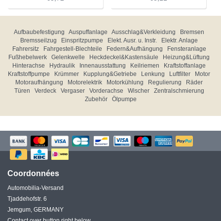
Aufbaubefestigung
Auspuffanlage
Ausschlag&Verkleidung
Bremsen
Bremsseilzug
Einspritzpumpe
Elekt. Ausr. u. Instr.
Elektr. Anlage
Fahrersitz
Fahrgestell-Blechteile
Federn&Aufhängung
Fensteranlage
Fußhebelwerk
Gelenkwelle
Heckdeckel&Kastensäule
Heizung&Lüftung
Hinterachse
Hydraulik
Innenausstattung
Keilriemen
Kraftstoffanlage
Kraftstoffpumpe
Krümmer
Kupplung&Getriebe
Lenkung
Luftfilter
Motor
Motoraufhängung
Motorelektrik
Motorkühlung
Regulierung
Räder
Türen
Verdeck
Vergaser
Vorderachse
Wischer
Zentralschmierung
Zubehör
Ölpumpe
Coordonnées
Automobilia-Versand
Tjaddehofstr. 6
Jemgum, GERMANY
Contact over button right below