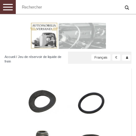
Toggle
navigation
Accueil
/
Jeu de réservoir de liquide de
Français
€
frein