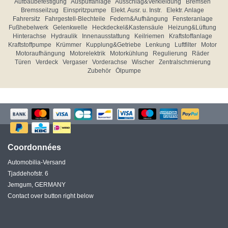
Aufbaubefestigung
Auspuffanlage
Ausschlag&Verkleidung
Bremsen
Bremsseilzug
Einspritzpumpe
Elekt. Ausr. u. Instr.
Elektr. Anlage
Fahrersitz
Fahrgestell-Blechteile
Federn&Aufhängung
Fensteranlage
Fußhebelwerk
Gelenkwelle
Heckdeckel&Kastensäule
Heizung&Lüftung
Hinterachse
Hydraulik
Innenausstattung
Keilriemen
Kraftstoffanlage
Kraftstoffpumpe
Krümmer
Kupplung&Getriebe
Lenkung
Luftfilter
Motor
Motoraufhängung
Motorelektrik
Motorkühlung
Regulierung
Räder
Türen
Verdeck
Vergaser
Vorderachse
Wischer
Zentralschmierung
Zubehör
Ölpumpe
Coordonnées
Automobilia-Versand
Tjaddehofstr. 6
Jemgum, GERMANY
Contact over button right below