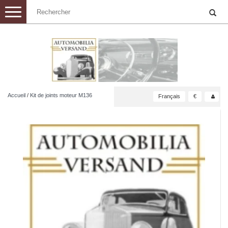
Toggle
navigation
Accueil
/
Kit de joints moteur M136
Français
€