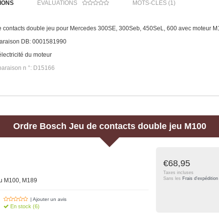
IONS
ÉVALUATIONS
MOTS-CLÉS (1)
e contacts double jeu pour Mercedes 300SE, 300Seb, 450SeL, 600 avec moteur M
araison DB: 0001581990
lectricité du moteur
araison n °: D15166
Ordre
Bosch
Jeu de contacts double jeu M100
€68,95
Taxes incluses
Sans les
Frais d'expédition
eu M100, M189
| Ajouter un avis
En stock (6)