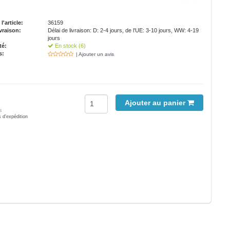
'article:
36159
vraison:
Délai de livraison: D: 2-4 jours, de l'UE: 3-10 jours, WW: 4-19
jours
té:
En stock (6)
s:
| Ajouter un avis
Ajouter au panier
s
s d'expédition