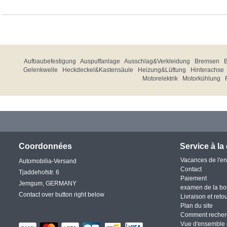
Aufbaubefestigung
Auspuffanlage
Ausschlag&Verkleidung
Bremsen
Gelenkwelle
Heckdeckel&Kastensäule
Heizung&Lüftung
Hinterachse
Motorelektrik
Motorkühlung
Coordonnées
Service à la 
Vacances de l'en
Automobilia-Versand
Contact
Tjaddehofstr. 6
Paiement
Jemgum, GERMANY
examen de la bo
Contact over button right below
Livraison et reto
Plan du site
Comment recher
Vue d'ensemble 