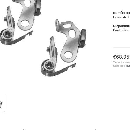
Numéro de l
Heure de li
Disponibili
Évaluation
€68,95
Taxes incluse
Sans les
Frai