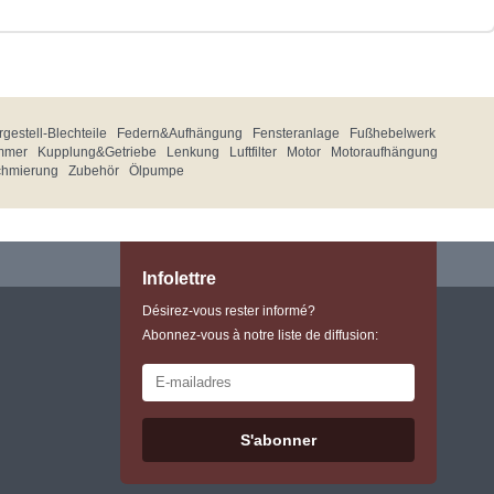
gestell-Blechteile
Federn&Aufhängung
Fensteranlage
Fußhebelwerk
mmer
Kupplung&Getriebe
Lenkung
Luftfilter
Motor
Motoraufhängung
chmierung
Zubehör
Ölpumpe
Infolettre
Désirez-vous rester informé?
Abonnez-vous à notre liste de diffusion:
S'abonner