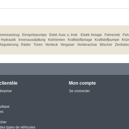
Bremsseilzug
Einspritzpumpe
Elekt. Ausr. u. Instr.
Elektr. Anlage
Fahrersitz
Fahr
Hydraulik
Innenausstattung
Keilriemen
Kraftstoffanlage
Kraftstoffpumpe
Krü
Regulierung
Räder
Türen
Verdeck
Vergaser
Vorderachse
Wischer
Zentrals
clientèle
Mon compte
treprise
Se connecter
utique
urs
cher
des types de véhicules