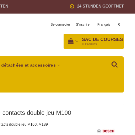
STEN
24 STUNDEN GEÖFFNET
Français
€
Se connecter
|
S'inscrire
SAC DE COURSES
0
Produits
 détachées et accessoires
 contacts double jeu M100
ntacts double jeu M100, M189