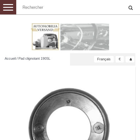
Toggle
navigation
Accueil
/
Pad clignotant 190SL
Français
€