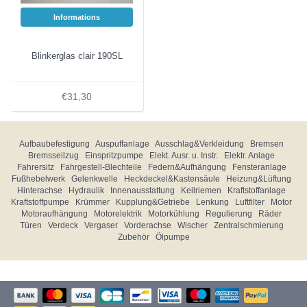
Informations
Blinkerglas clair 190SL
€31,30
Aufbaubefestigung
Auspuffanlage
Ausschlag&Verkleidung
Bremsen
Bremsseilzug
Einspritzpumpe
Elekt. Ausr. u. Instr.
Elektr. Anlage
Fahrersitz
Fahrgestell-Blechteile
Federn&Aufhängung
Fensteranlage
Fußhebelwerk
Gelenkwelle
Heckdeckel&Kastensäule
Heizung&Lüftung
Hinterachse
Hydraulik
Innenausstattung
Keilriemen
Kraftstoffanlage
Kraftstoffpumpe
Krümmer
Kupplung&Getriebe
Lenkung
Luftfilter
Motor
Motoraufhängung
Motorelektrik
Motorkühlung
Regulierung
Räder
Türen
Verdeck
Vergaser
Vorderachse
Wischer
Zentralschmierung
Zubehör
Ölpumpe