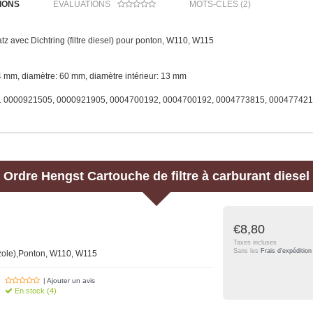
IONS
ÉVALUATIONS
MOTS-CLÉS (2)
atz avec Dichtring (filtre diesel) pour ponton, W110, W115
 mm, diamètre: 60 mm, diamètre intérieur: 13 mm
r:. 0000921505, 0000921905, 0004700192, 0004700192, 0004773815, 00047742
Ordre
Hengst
Cartouche de filtre à carburant diesel
€8,80
Taxes incluses
Sans les
Frais d'expédition
gazole),Ponton, W110, W115
| Ajouter un avis
En stock (4)