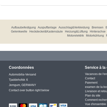
Aufbaubefestigung
Auspuffanlage
Ausschlag&Verkleidung
Bremsen
Gelenkwelle
Heckdeckel&Kastensäule
Heizung&Lüftung
Hinterachse
Motorelektrik
Motorkühlung
Coordonnées
Service à la 
Vacances de l'en
Automobilia-Versand
Contact
Tjaddehofstr. 6
Paiement
Jemgum, GERMANY
examen de la bo
Contact over button right below
Livraison et reto
Plan du site
Comment recher
Vue d'ensemble 