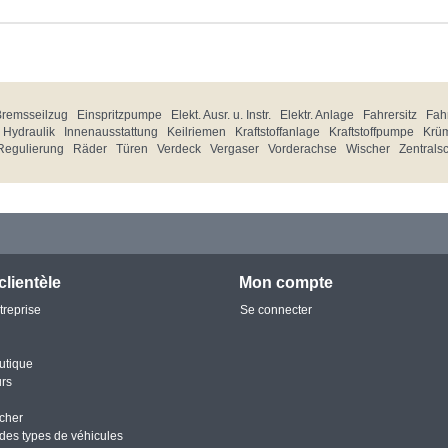
Bremsseilzug
Einspritzpumpe
Elekt. Ausr. u. Instr.
Elektr. Anlage
Fahrersitz
Fahr
Hydraulik
Innenausstattung
Keilriemen
Kraftstoffanlage
Kraftstoffpumpe
Krü
Regulierung
Räder
Türen
Verdeck
Vergaser
Vorderachse
Wischer
Zentrals
clientèle
Mon compte
treprise
Se connecter
utique
urs
cher
des types de véhicules