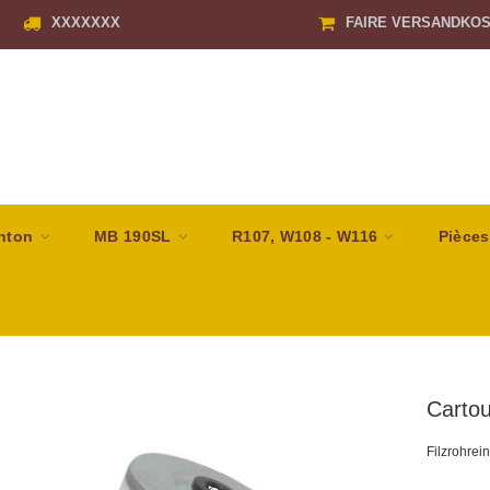
XXXXXXX
FAIRE VERSANDKO
nton
MB 190SL
R107, W108 - W116
Pièces
Cartou
Filzrohrei