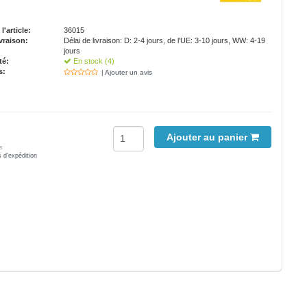
'article:
36015
vraison:
Délai de livraison: D: 2-4 jours, de l'UE: 3-10 jours, WW: 4-19
jours
té:
En stock (4)
s:
| Ajouter un avis
Ajouter au panier
s
s d'expédition