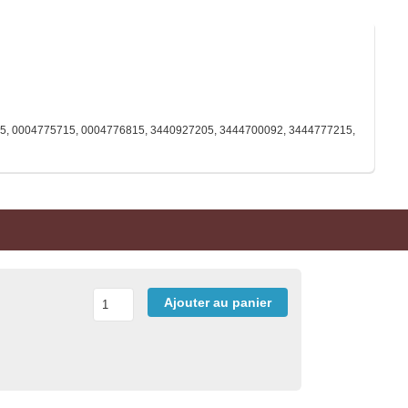
15, 0004775715, 0004776815, 3440927205, 3444700092, 3444777215,
Ajouter au panier