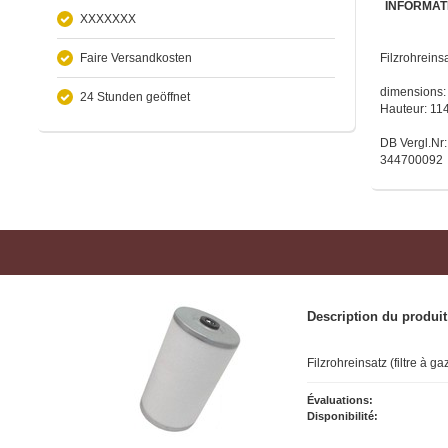
INFORMAT
XXXXXXX
Faire Versandkosten
Filzrohreins
dimensions:
24 Stunden geöffnet
Hauteur: 114
DB Vergl.N
344700092
Description du produit
Filzrohreinsatz (filtre à 
Évaluations:
Disponibilité: