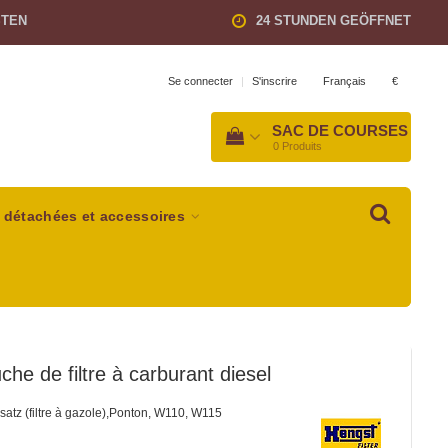
STEN
24 STUNDEN GEÖFFNET
Français
€
Se connecter
|
S'inscrire
SAC DE COURSES
0
Produits
 détachées et accessoires
che de filtre à carburant diesel
nsatz (filtre à gazole),Ponton, W110, W115