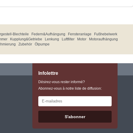
gestell-Blechteile
Federn&Aufhängung
Fensteranlage
Fußhebelwerk
mmer
Kupplung&Getriebe
Lenkung
Luftfilter
Motor
Motoraufhängung
chmierung
Zubehör
Ölpumpe
Infolettre
Désirez-vous rester informé?
Abonnez-vous à notre liste de diffusion:
S'abonner