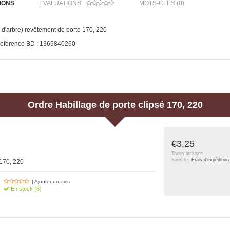
IONS
ÉVALUATIONS
MOTS-CLÉS (0)
 d'arbre) revêtement de porte 170, 220
éférence BD : 1369840260
Ordre
Habillage de porte clipsé 170, 220
€3,25
Taxes incluses
Sans les
Frais d'expédition
 170, 220
| Ajouter un avis
En stock (6)