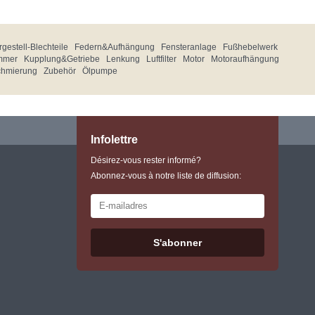
gestell-Blechteile
Federn&Aufhängung
Fensteranlage
Fußhebelwerk
mmer
Kupplung&Getriebe
Lenkung
Luftfilter
Motor
Motoraufhängung
chmierung
Zubehör
Ölpumpe
Infolettre
Désirez-vous rester informé?
Abonnez-vous à notre liste de diffusion:
S'abonner