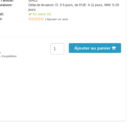
'article:
50412
vraison:
Délai de livraison: D: 3-5 jours, de l\'UE: 4-11 jours, WW: 5-20
jours
té:
En stock (6)
s:
| Ajouter un avis
Ajouter au panier
s
s d'expédition