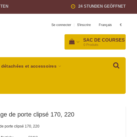
STEN
24 STUNDEN GEÖFFNET
Français
€
Se connecter
|
S'inscrire
SAC DE COURSES
0
Produits
 détachées et accessoires
age de porte clipsé 170, 220
de porte clipsé 170, 220