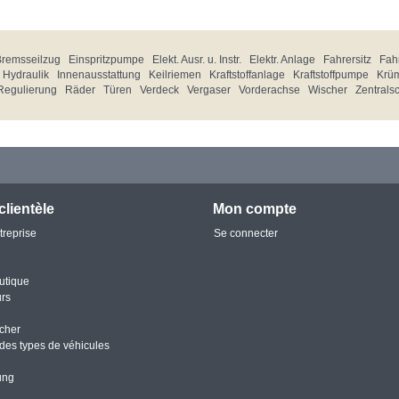
Bremsseilzug
Einspritzpumpe
Elekt. Ausr. u. Instr.
Elektr. Anlage
Fahrersitz
Fahr
Hydraulik
Innenausstattung
Keilriemen
Kraftstoffanlage
Kraftstoffpumpe
Krü
Regulierung
Räder
Türen
Verdeck
Vergaser
Vorderachse
Wischer
Zentrals
clientèle
Mon compte
treprise
Se connecter
utique
urs
cher
des types de véhicules
ung