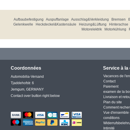
Aufbaubefestigung
Auspuffanlage
Ausschlag&Verkleidung
Bremsen
Gelenkwelle
Heckdeckel&Kastensäule
Heizung&Lüftung
Hinterachse
Motorelektrik
Motorkühlung
Coordonnées
Service à la 
Vacances de l'en
Automobilia-Versand
Contact
Tjaddehofstr. 6
Paiement
Jemgum, GERMANY
examen de la bo
Contact over button right below
Livraison et reto
Plan du site
Comment recher
Vue d'ensemble 
conditions
Widerrufsbelehr
Intimité