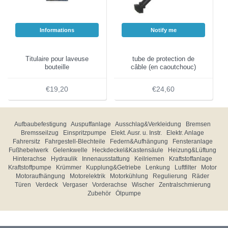
Informations
Notify me
Titulaire pour laveuse
tube de protection de
bouteille
câble (en caoutchouc)
€19,20
€24,60
Aufbaubefestigung
Auspuffanlage
Ausschlag&Verkleidung
Bremsen
Bremsseilzug
Einspritzpumpe
Elekt. Ausr. u. Instr.
Elektr. Anlage
Fahrersitz
Fahrgestell-Blechteile
Federn&Aufhängung
Fensteranlage
Fußhebelwerk
Gelenkwelle
Heckdeckel&Kastensäule
Heizung&Lüftung
Hinterachse
Hydraulik
Innenausstattung
Keilriemen
Kraftstoffanlage
Kraftstoffpumpe
Krümmer
Kupplung&Getriebe
Lenkung
Luftfilter
Motor
Motoraufhängung
Motorelektrik
Motorkühlung
Regulierung
Räder
Türen
Verdeck
Vergaser
Vorderachse
Wischer
Zentralschmierung
Zubehör
Ölpumpe