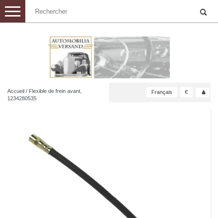
Toggle
navigation
Accueil
/
Flexible de frein avant,
Français
€
1234280535