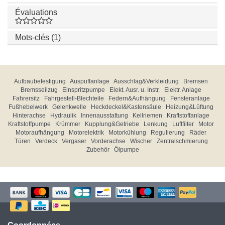
Évaluations
Mots-clés (1)
Aufbaubefestigung
Auspuffanlage
Ausschlag&Verkleidung
Bremsen
Bremsseilzug
Einspritzpumpe
Elekt. Ausr. u. Instr.
Elektr. Anlage
Fahrersitz
Fahrgestell-Blechteile
Federn&Aufhängung
Fensteranlage
Fußhebelwerk
Gelenkwelle
Heckdeckel&Kastensäule
Heizung&Lüftung
Hinterachse
Hydraulik
Innenausstattung
Keilriemen
Kraftstoffanlage
Kraftstoffpumpe
Krümmer
Kupplung&Getriebe
Lenkung
Luftfilter
Motor
Motoraufhängung
Motorelektrik
Motorkühlung
Regulierung
Räder
Türen
Verdeck
Vergaser
Vorderachse
Wischer
Zentralschmierung
Zubehör
Ölpumpe