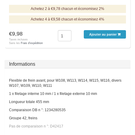
Achetez 2 à €9,78 chacun et économisez 2%
Achetez 4 à €9,58 chacun et économisez 4%
€9,98
Ajouter au panier
Taxes incluses
Sans les
Frais d'expédition
Informations
Flexible de frein avant, pour W108, W113, W114, W115, W116, divers
W107, W109, W110, W111
1 x filetage interne 10 mm / 1 x filetage externe 10 mm
Longueur totale 455 mm
Comparaison DB n °: 1234280535
Groupe 42, freins
Pas de comparaison n °: D42417